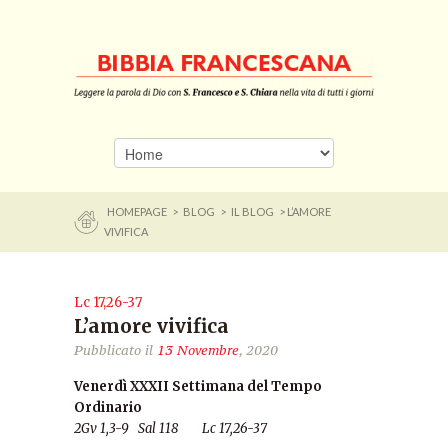
HOMEPAGE
>
BLOG
>
IL BLOG
> L’AMORE
VIVIFICA
Lc 17,26-37
L’amore vivifica
Pubblicato il
13 Novembre
, 2020
Venerdì XXXII Settimana del Tempo
Ordinario
2Gv 1,3-9 Sal 118 Lc 17,26-37