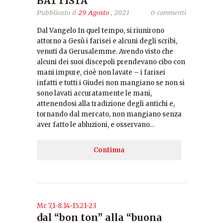
BATTISTA
Pubblicato il
29 Agosto
, 2021
0 commenti
Dal Vangelo In quel tempo, si riunirono
attorno a Gesù i farisei e alcuni degli scribi,
venuti da Gerusalemme. Avendo visto che
alcuni dei suoi discepoli prendevano cibo con
mani impure, cioè non lavate – i farisei
infatti e tutti i Giudei non mangiano se non si
sono lavati accuratamente le mani,
attenendosi alla tradizione degli antichi e,
tornando dal mercato, non mangiano senza
aver fatto le abluzioni, e osservano…
Continua
Mc 7,1-8.14-15.21-23
dal “bon ton” alla “buona