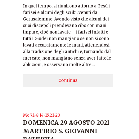
In quel tempo, si riunirono attorno a Gesù i
farisei e al­cuni degli scribi, venuti da
Gerusalemme. Avendo visto che alcuni dei
suoi discepoli prendevano cibo con mani
impure, cioè non lavate – i farisei infatti e
tutti i Giudei non mangiano se non si sono
lavati accuratamente le mani, attenendosi
alla tradizione degli antichi e, tornan­do dal
mercato, non mangiano senza aver fatto le
ablu­zioni, e osservano molte altre…
Continua
Mc 7,1-8.14-15.21-23
DOMENICA 29 AGOSTO 2021
MARTIRIO S. GIOVANNI