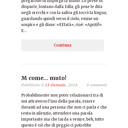
pregarono di imporgli la mano. Lo prese in
disparte, lontano dalla folla, gli pose le dita
negli orecchi e con la saliva gli toccò la lingua;
guardando quindi verso il cielo, emise un
sospiro e gli disse: «Effatà», cioè: «Apriti!».
E…
Continua
M come… muto!
Pubblicato il
15 Gennaio
, 2018
0 commenti
Probabilmente non poter relazionarci tra di
noi attraverso l’uso della parola, essere
davanti ad una persona che non ci parla e che
resta in silenzio, attendere una parola
importante ma che tarda a venire, beh, tutto
questo è ciò che di peggio ci potrebbe