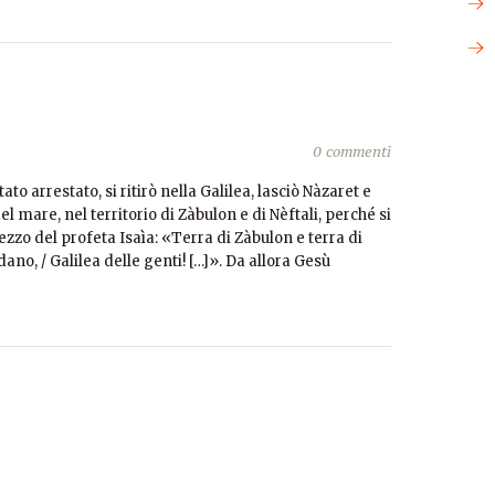
0 commenti
 arrestato, si ritirò nella Galilea, lasciò Nàzaret e
l mare, nel territorio di Zàbulon e di Nèftali, perché si
zzo del profeta Isaìa: «Terra di Zàbulon e terra di
ordano, / Galilea delle genti! […]». Da allora Gesù