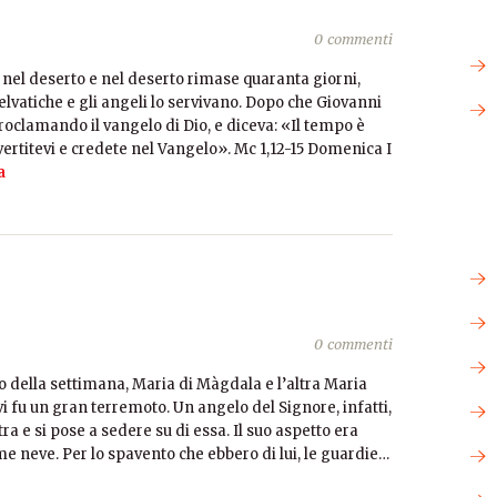
0 commenti
 nel deserto e nel deserto rimase quaranta giorni,
elvatiche e gli angeli lo servivano. Dopo che Giovanni
proclamando il vangelo di Dio, e diceva: «Il tempo è
nvertitevi e credete nel Vangelo». Mc 1,12-15 Domenica I
a
0 commenti
no della settimana, Maria di Màgdala e l’altra Maria
vi fu un gran terremoto. Un angelo del Signore, infatti,
etra e si pose a sedere su di essa. Il suo aspetto era
me neve. Per lo spavento che ebbero di lui, le guardie…