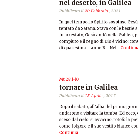
nel deserto, in Galilea
Pubblicato il
20 Febbraio
, 2021
In quel tempo, lo Spirito sospinse Gesù
tentato da Satana. Stava con le bestie s
fu arrestato, Gesù andò nella Galilea, 
compiuto e il regno di Dio è vicino; co
di quaresima – anno B – Nel…
Continu
Mt 28,1-10
tornare in Galilea
Pubblicato il
15 Aprile
, 2017
Dopo il sabato, all’alba del primo gior
andarono a visitare la tomba. Ed ecco, 
sceso dal cielo, si avvicinò, rotolò la pi
come folgore e il suo vestito bianco co
Continua