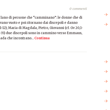
0 commenti
 parlano di persone che “camminano”: le donne che di
ovano vuoto e poi ritornano dai discepoli e danno
1-12); Maria di Magdala, Pietro, Giovanni (cf. Gv 20,1-
13-35) due discepoli sono in cammino verso Emmaus,
strada che incontrano…
Continua