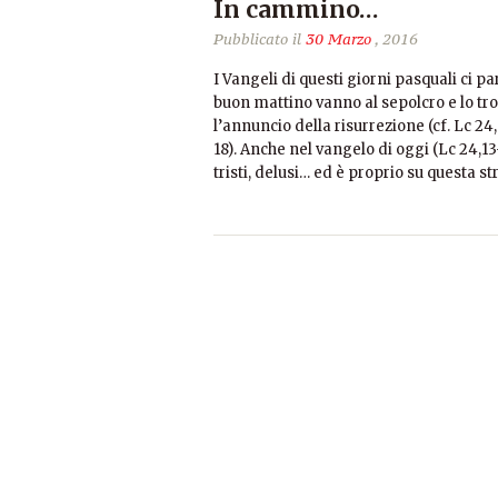
In cammino…
Pubblicato il
30 Marzo
, 2016
I Vangeli di questi giorni pasquali ci
buon mattino vanno al sepolcro e lo tr
l’annuncio della risurrezione (cf. Lc 24,
18). Anche nel vangelo di oggi (Lc 24,
tristi, delusi… ed è proprio su questa 