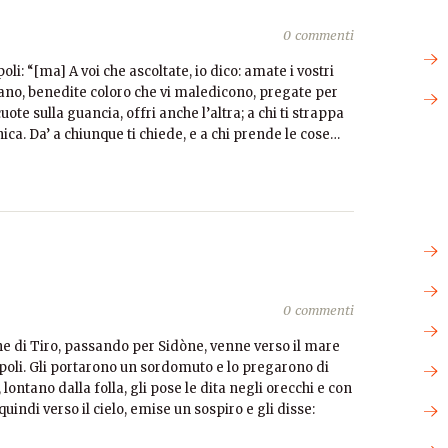
0 commenti
li: “[ma] A voi che ascoltate, io dico: amate i vostri
diano, benedite coloro che vi maledicono, pregate per
uote sulla guancia, offri anche l’altra; a chi ti strappa
nica. Da’ a chiunque ti chiede, e a chi prende le cose…
0 commenti
ne di Tiro, passando per Sidòne, venne verso il mare
càpoli. Gli portarono un sordomuto e lo pregarono di
lontano dalla folla, gli pose le dita negli orecchi e con
quindi verso il cielo, emise un sospiro e gli disse: