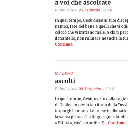
a voi che ascoltate
Pubblicato il
23 Febbraio
, 2019
In quel tempo, Gesù disse ai suoi discepo
nemici, fate del bene a quelli che vi o
coloro che vi trattano male. A chi ti perc
il mantello, non rifiutare neanche la tu
Continua
Mc 7,31-37
ascolti
Pubblicato il
08 Settembre
, 2018
In quel tempo, Gesù, uscito dalla regio
di Galilea in pieno territorio della De
imporgli la mano. Lo prese in disparte, 
la saliva gli toccò la lingua; guardando 
«Effatà», cioè: «Apriti!». E…
Continua