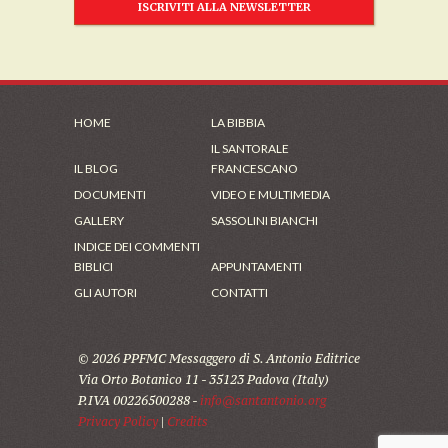
ISCRIVITI ALLA NEWSLETTER
HOME
LA BIBBIA
IL SANTORALE
IL BLOG
FRANCESCANO
DOCUMENTI
VIDEO E MULTIMEDIA
GALLERY
SASSOLINI BIANCHI
INDICE DEI COMMENTI
BIBLICI
APPUNTAMENTI
GLI AUTORI
CONTATTI
© 2026 PPFMC Messaggero di S. Antonio Editrice
Via Orto Botanico 11 - 35123 Padova (Italy)
P.IVA 00226500288 -
info@santantonio.org
Privacy Policy
|
Credits