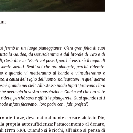
unt
 si fermò in un luogo pianeggiante. C’era gran folla di suoi
tutta la Giudea, da Gerusalemme e dal litorale di Tiro e
di
li, Gesù diceva: “Beati voi poveri, perché vostro è il regno di
sarete saziati. Beati voi che ora piangete, perché
riderete.
no e quando vi metteranno al bando e v’insulteranno e
o, a causa del Figlio dell’uomo. Rallegratevi in quel giorno
sa è grande nei cieli. Allo stesso modo infatti facevano i loro
erché avete già la vostra consolazione. Guai a voi che ora siete
 ridete, perché sarete afflitti e piangerete. Guai quando tutti
do infatti facevano i loro padri con i falsi profeti”.
roprie forze, deve naturalmente cercare aiuto in Dio,
la propria autosufficienza: l’attaccamento al denaro,
ali (1Tm 6,10). Quando si è ricchi, all’inizio si pensa di