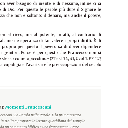
non aver bisogno di niente e di nessuno, infine ci si
di Dio. Per questo le parole più dure il Signore le
zza che non è soltanto il denaro, ma anche il potere,
 al ricco, ma al potente; infatti, al contrario di
lcuno né speranza di far valere i propri diritti. È di
a proprio per questo il povero sa di dover dipendere
ri genitori. Forse è per questo che Francesco non si
 stesso come «piccolino» (2Test 34, 41; Uvol 1: FF 127,
a cupidigia e l’avarizia e le preoccupazioni del secolo
DI:
Momenti Francescani
escani: La Parola nelle Parole. È la prima testata
 in Italia a proporre la lettura quotidiana del Vangelo
a un commento biblico e uno francescano. Frate