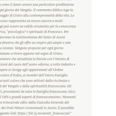
 come il Santo avesse una particolare predilezione
ogni giorno del Vangelo. Il commento biblico lega la
saggio di Cristo alla contemporaneità della vita. Lo
scano rappresenta un tesoro ancora a molti
ggi può essere un valido strumento per la conoscenza
rica, “psicologica” e spirituale di Francesco. Per
oraneo la testimonianza del Santo di Assisi
 finestra che gli offre un respiro più ampio e una
ue istanze. Vengono proposte per ogni giorno
 aiutano a vivere appieno nel segno di Cristo,
ensiero che attualizza la Parola con l’intento di
zioni del cuore dell’uomo odierno, a volte indurito e
’opera si rivolge agli appartenenti all’Ordine
olare d’Italia, ai membri dell’intera Famiglia
a tutti coloro che sono attirati dalla ricchezza e
à del Vangelo e della spiritualità francescana. Gli
i, provenienti da tutte le famiglia francescane, laici,
ll’OFS e grandi esperti di francescanesimo. Momenti
n trimestrale edito dalla Custodia Generale del
dei Frati Minori Conventuali in Assisi. È possibile
guente link: https://bit.ly/momenti_francescani”