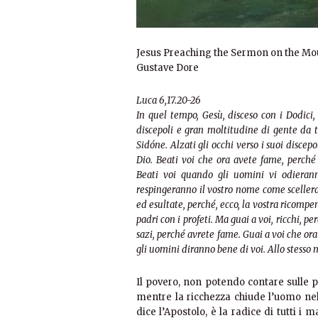
Jesus Preaching the Sermon on the Mo
Gustave Dore
Luca 6,17.20-26
In quel tempo, Gesù, disceso con i Dodici,
discepoli e gran moltitudine di gente da 
Sidóne. Alzati gli occhi verso i suoi discepo
Dio. Beati voi che ora avete fame, perché 
Beati voi quando gli uomini vi odieran
respingeranno il vostro nome come scellerat
ed esultate, perché, ecco, la vostra ricompen
padri con i profeti. Ma guai a voi, ricchi, p
sazi, perché avrete fame. Guai a voi che ora
gli uomini diranno bene di voi. Allo stesso mo
Il povero, non potendo contare sulle p
mentre la ricchezza chiude l’uomo nel
dice l’Apostolo, è la radice di tutti i m