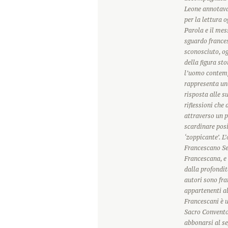
Leone annotava
per la lettura 
Parola e il mes
sguardo france
sconosciuto, o
della figura sto
l’uomo contemp
rappresenta una
risposta alle s
riflessioni che
attraverso un p
scardinare posi
‘zoppicante’. L
Francescano Sec
Francescana, e 
dalla profondit
autori sono frat
appartenenti a
Francescani è u
Sacro Convento 
abbonarsi al se