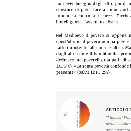
non aver bisogno degli altri, poi di 
convince di poter fare a meno anche 
pronuncia contro la ricchezza. Ricche
l’intelligenza, l’avvenenza fisica…
Nel Medioevo il povero si oppone non
quest’ultimo, il povero non ha potere a
fatto impotente, alla mercé altrui. M
dagli altri come il bambino dai prop
definisce mai poverello, ma parla di se
131, 140). «La santa povertà confonde l
presente» (Salvir 11: FF 258).
ARTICOLO 
“Momenti Franc
periodica edita
accompagnata d