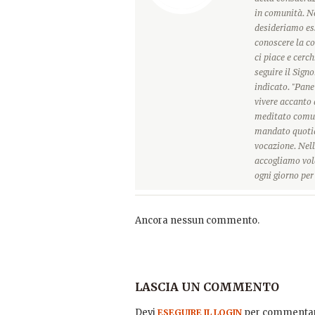
in comunità. Ne
desideriamo ess
conoscere la c
ci piace e cerc
seguire il Sign
indicato. "Pane
vivere accanto 
meditato comun
mandato quotidi
vocazione. Nell
accogliamo vole
ogni giorno pe
Ancora nessun commento.
LASCIA UN COMMENTO
Devi
per commentar
ESEGUIRE IL LOGIN