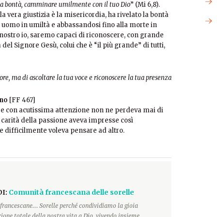
e la bontà, camminare umilmente con il tuo Dio
” (Mi 6,8).
 la vera giustizia è la misericordia, ha rivelato la bontà
 uomo in umiltà e abbassandosi fino alla morte in
 nostro io, saremo capaci di riconoscere, con grande
 del Signore Gesù, colui che è “il più grande” di tutti,
uore, ma di ascoltare la tua voce e riconoscere la tua presenza
ano
[FF 467]
e con acutissima attenzione non ne perdeva mai di
a carità della passione aveva impresse così
difficilmente voleva pensare ad altro.
DI:
Comunità francescana delle sorelle
francescane... Sorelle perché condividiamo la gioia
ione totale della nostra vita a Dio, vivendo insieme