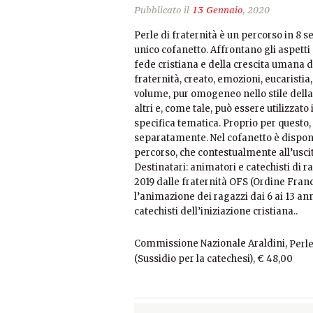
Pubblicato il
13 Gennaio
, 2020
Perle di fraternità è un percorso in 8 s
unico cofanetto. Affrontano gli aspetti 
fede cristiana e della crescita umana d
fraternità, creato, emozioni, eucaristia
volume, pur omogeneo nello stile della
altri e, come tale, può essere utilizz
specifica tematica. Proprio per questo
separatamente. Nel cofanetto è disponib
percorso, che contestualmente all’uscit
Destinatari: animatori e catechisti di ra
2019 dalle fraternità OFS (Ordine Franc
l’animazione dei ragazzi dai 6 ai 13 ann
catechisti dell’iniziazione cristiana..
Commissione Nazionale Araldini,
Perle
(Sussidio per la catechesi), € 48,00