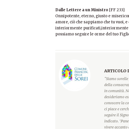
Dalle Lettere a un Ministro
[FF 233]
Onnipotente, eterno, giusto e misericor
amore, ciò che sappiamo che tu vuoi, e d
interiormente purificati,interiormente i
possiamo seguire le orme del tuo Figlio 
ARTICOLO 
“Siamo sorelle 
della consacraz
in comunità. Ne
desideriamo ess
conoscere la c
ci piace e cerc
seguire il Sign
indicato. "Pane
vivere accanto 