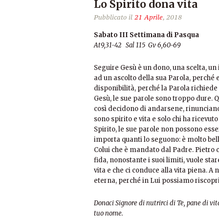
Lo Spirito dona vita
Pubblicato il
21 Aprile
, 2018
Sabato III Settimana di Pasqua
At9,31-42 Sal 115 Gv 6,60-69
Seguire Gesù è un dono, una scelta, un
ad un ascolto della sua Parola, perché e
disponibilità, perché la Parola richiede
Gesù, le sue parole sono troppo dure. Q
così decidono di andarsene, rinunciano 
sono spirito e vita e solo chi ha ricevut
Spirito, le sue parole non possono esse
importa quanti lo seguono: è molto bella
Colui che è mandato dal Padre. Pietro
fida, nonostante i suoi limiti, vuole s
vita e che ci conduce alla vita piena. A n
eterna, perché in Lui possiamo riscoprir
Donaci Signore di nutrirci di Te, pane di vita
tuo nome.