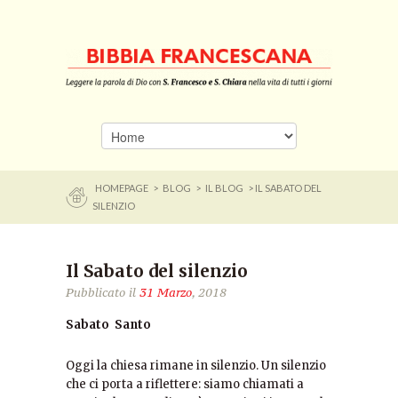
HOMEPAGE
>
BLOG
>
IL BLOG
> IL SABATO DEL
SILENZIO
Il Sabato del silenzio
Pubblicato il
31 Marzo
, 2018
Sabato Santo
Oggi la chiesa rimane in silenzio. Un silenzio
che ci porta a riflettere: siamo chiamati a