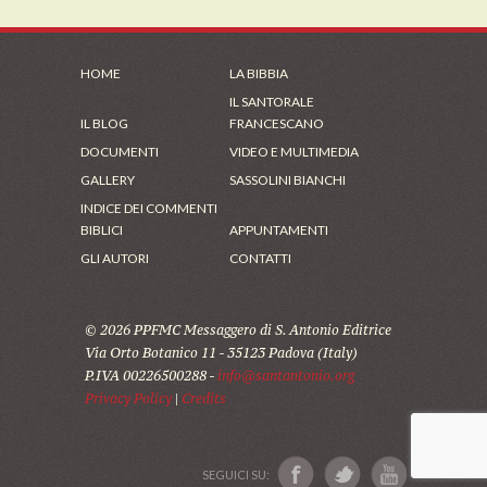
HOME
LA BIBBIA
IL SANTORALE
IL BLOG
FRANCESCANO
DOCUMENTI
VIDEO E MULTIMEDIA
GALLERY
SASSOLINI BIANCHI
INDICE DEI COMMENTI
BIBLICI
APPUNTAMENTI
GLI AUTORI
CONTATTI
© 2026 PPFMC Messaggero di S. Antonio Editrice
Via Orto Botanico 11 - 35123 Padova (Italy)
P.IVA 00226500288 -
info@santantonio.org
Privacy Policy
|
Credits
SEGUICI SU: