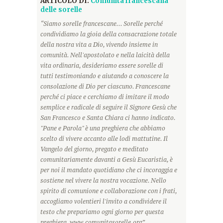
ARTICOLO DI:
Comunità francescana
delle sorelle
“Siamo sorelle francescane... Sorelle perché
condividiamo la gioia della consacrazione totale
della nostra vita a Dio, vivendo insieme in
comunità. Nell'apostolato e nella laicità della
vita ordinaria, desideriamo essere sorelle di
tutti testimoniando e aiutando a conoscere la
consolazione di Dio per ciascuno. Francescane
perché ci piace e cerchiamo di imitare il modo
semplice e radicale di seguire il Signore Gesù che
San Francesco e Santa Chiara ci hanno indicato.
"Pane e Parola" è una preghiera che abbiamo
scelto di vivere accanto alle lodi mattutine. Il
Vangelo del giorno, pregato e meditato
comunitariamente davanti a Gesù Eucaristia, è
per noi il mandato quotidiano che ci incoraggia e
sostiene nel vivere la nostra vocazione. Nello
spirito di comunione e collaborazione con i frati,
accogliamo volentieri l'invito a condividere il
testo che prepariamo ogni giorno per questa
preghiera. www.comunitasorelle.org”