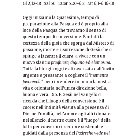
Gl 2,12-18 Sal 50 2Cor 5,20-6,2 Mt 6,1-6.16-18
Oggi iniziamo la Quaresima, tempo di
preparazione alla Pasqua ed è proprio alla
luce della Pasqua che troviamo il senso di
questo tempo di conversione. È infatti la
certezza della gioia che sgorga dal Mistero di
passione, morte e risurrezione di Gesù che ci
spinge a
, a vivere con un
lacerare il cuore
nuovo slancio
preghiera
,
digiuno
ed
elemosina
.
Tutta la liturgia oggi è attraversata dall’invito
urgente e pressante a cogliere il
“
momento
favorevole
“
per riprendere in mano la nostra
vita e orientarla nell’unica direzione bella,
buona e vera: Dio. E Gesù nel Vangelo ci
ricorda che il luogo della conversione è il
cuore: nell’intimità vissuta alla presenza di
Dio, nell’umiltà, nell’amore agli altri donato
nel silenzio. Il nostro cuore è il “luogo” della
lotta per convertirci, sempre sostenuti e
guidati dalla presenza del
Padreche vede nel