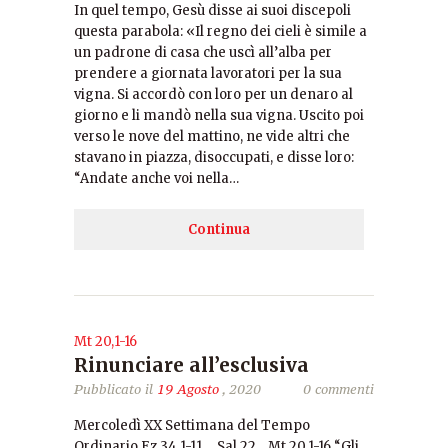
In quel tempo, Gesù disse ai suoi discepoli
questa parabola: «Il regno dei cieli è simile a
un padrone di casa che uscì all’alba per
prendere a giornata lavoratori per la sua
vigna. Si accordò con loro per un denaro al
giorno e li mandò nella sua vigna. Uscito poi
verso le nove del mattino, ne vide altri che
stavano in piazza, disoccupati, e disse loro:
“Andate anche voi nella…
Continua
Mt 20,1-16
Rinunciare all’esclusiva
Pubblicato il
19 Agosto
, 2020
0 commenti
Mercoledì XX Settimana del Tempo
Ordinario Ez 34,1-11 Sal 22 Mt 20,1-16 “Gli