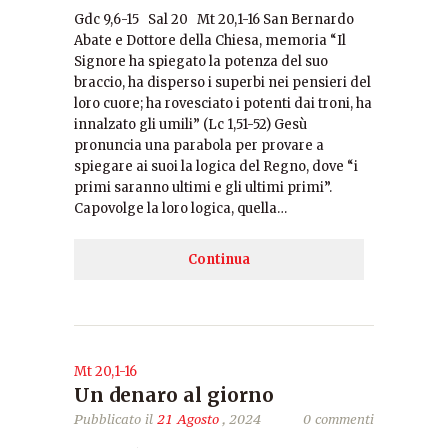
Gdc 9,6-15 Sal 20 Mt 20,1-16 San Bernardo
Abate e Dottore della Chiesa, memoria “Il
Signore ha spiegato la potenza del suo
braccio, ha disperso i superbi nei pensieri del
loro cuore; ha rovesciato i potenti dai troni, ha
innalzato gli umili” (Lc 1,51-52) Gesù
pronuncia una parabola per provare a
spiegare ai suoi la logica del Regno, dove “i
primi saranno ultimi e gli ultimi primi”.
Capovolge la loro logica, quella…
Continua
Mt 20,1-16
Un denaro al giorno
Pubblicato il
21 Agosto
, 2024
0 commenti