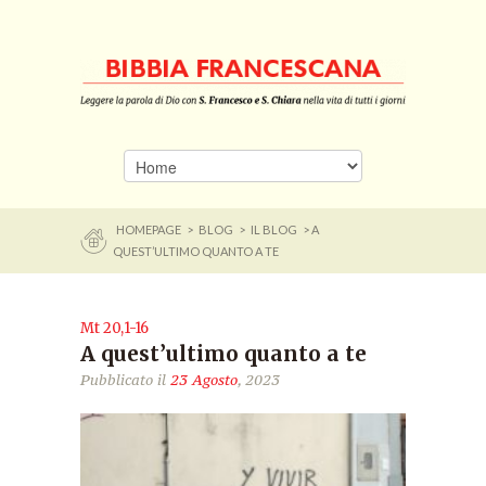
HOMEPAGE
>
BLOG
>
IL BLOG
> A
QUEST’ULTIMO QUANTO A TE
Mt 20,1-16
A quest’ultimo quanto a te
Pubblicato il
23 Agosto
, 2023