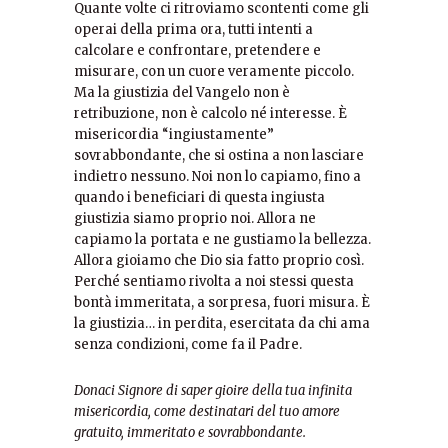
Quante volte ci ritroviamo scontenti come gli
operai della prima ora, tutti intenti a
calcolare e confrontare, pretendere e
misurare, con un cuore veramente piccolo.
Ma la giustizia del Vangelo non è
retribuzione, non è calcolo né interesse. È
misericordia “ingiustamente”
sovrabbondante, che si ostina a non lasciare
indietro nessuno. Noi non lo capiamo, fino a
quando i beneficiari di questa ingiusta
giustizia siamo proprio noi. Allora ne
capiamo la portata e ne gustiamo la bellezza.
Allora gioiamo che Dio sia fatto proprio così.
Perché sentiamo rivolta a noi stessi questa
bontà immeritata, a sorpresa, fuori misura. È
la giustizia… in perdita, esercitata da chi ama
senza condizioni, come fa il Padre.
Donaci Signore di saper gioire della tua infinita
misericordia, come
destinatari del tuo amore
gratuito, immeritato e sovrabbondante.