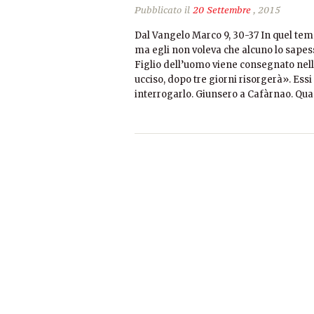
Pubblicato il
20 Settembre
, 2015
Dal Vangelo Marco 9, 30-37 In quel temp
ma egli non voleva che alcuno lo sapesse
Figlio dell’uomo viene consegnato nell
ucciso, dopo tre giorni risorgerà». Es
interrogarlo. Giunsero a Cafàrnao. Qua