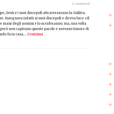
0 commenti
o, Gesù e i suoi discepoli attraversavano la Galilea,
. Insegnava infatti ai suoi discepoli e diceva loro: «Il
e mani degli uomini e lo uccideranno; ma, una volta
si però non capivano queste parole e avevano timore di
ndo fu in casa,…
Continua