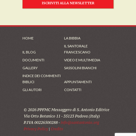
ISCRIVITI ALLA NEWSLETTER
HOME
LA BIBBIA
IL SANTORALE
IL BLOG
FRANCESCANO
DOCUMENTI
VIDEO E MULTIMEDIA
GALLERY
SASSOLINI BIANCHI
INDICE DEI COMMENTI
BIBLICI
APPUNTAMENTI
GLI AUTORI
CONTATTI
© 2026 PPFMC Messaggero di S. Antonio Editrice
Via Orto Botanico 11 - 35123 Padova (Italy)
P.IVA 00226500288 -
info@santantonio.org
Privacy Policy
|
Credits