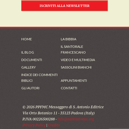
ISCRIVITI ALLA NEWSLETTER
HOME
LA BIBBIA
IL SANTORALE
IL BLOG
FRANCESCANO
DOCUMENTI
VIDEO E MULTIMEDIA
GALLERY
SASSOLINI BIANCHI
INDICE DEI COMMENTI
BIBLICI
APPUNTAMENTI
GLI AUTORI
CONTATTI
© 2026 PPFMC Messaggero di S. Antonio Editrice
Via Orto Botanico 11 - 35123 Padova (Italy)
P.IVA 00226500288 -
info@santantonio.org
Privacy Policy
|
Credits