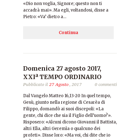
«Dio non voglia, Signore; questo non ti
accadrà mai». Ma egli, voltandosi, disse a
Pietro: «Va’ dietro a…
Continua
Domenica 27 agosto 2017,
XXIª TEMPO ORDINARIO
Pubblicato il
27 Agosto
, 2017
0 commenti
Dal Vangelo Matteo 16,13-20 In quel tempo,
Gesù, giunto nella regione di Cesarèa di
Filippo, domandò ai suoi discepoli: «La
gente, chi dice che sia il Figlio dell’uomo?».
Risposero: «Alcuni dicono Giovanni il Battista,
altri Elìa, altri Geremìa o qualcuno dei
profeti». Disse loro: «Ma voi, chi dite che io