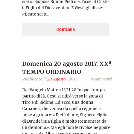
sia?». Rispose Simon Pietro: «Tu sei il Cristo,
il Figlio del Dio vivente». E Gesù gli disse:
«Beato sei tu,…
Continua
Domenica 20 agosto 2017, XXª
TEMPO ORDINARIO
Pubblicato il
20 Agosto
, 2017
0 commenti
Dal Vangelo Matteo 15,21-28 In quel tempo,
partito di là, Gesù si ritirò verso la zona di
Tiro e di Sidòne. Ed ecco, una donna
Cananèa, che veniva da quella regione, si
mise a gridare: «Pietà di me, Signore, figlio
di Davide! Mia figlia è molto tormentata da
un demonio». Ma egli non le rivolse neppure
una parola. Allora i suoi discepoli gli si