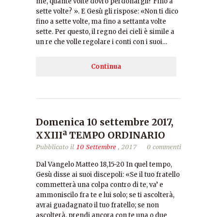
me, quante volte dovrò perdonargli? Fino a
sette volte? ». E Gesù gli rispose: «Non ti dico
fino a sette volte, ma fino a settanta volte
sette. Per questo, il regno dei cieli è simile a
un re che volle regolare i conti con i suoi…
Continua
Domenica 10 settembre 2017,
XXIIIª TEMPO ORDINARIO
Pubblicato il
10 Settembre
, 2017
0 commenti
Dal Vangelo Matteo 18,15-20 In quel tempo,
Gesù disse ai suoi discepoli: «Se il tuo fratello
commetterà una colpa contro di te, va’ e
ammoniscilo fra te e lui solo; se ti ascolterà,
avrai guadagnato il tuo fratello; se non
ascolterà, prendi ancora con te una o due