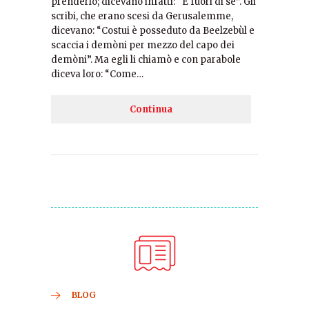
prenderlo; dicevano infatti: “È fuori di sé”. Gli
scribi, che erano scesi da Gerusalemme,
dicevano: “Costui è posseduto da Beelzebùl e
scaccia i demòni per mezzo del capo dei
demòni”. Ma egli li chiamò e con parabole
diceva loro: “Come…
Continua
BLOG