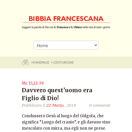
HOMEPAGE
> CENTURIONE
Mc 15,22-39
Davvero quest’uomo era
Figlio di Dio!
Pubblicato il
22 Marzo
, 2018
0 commenti
Condussero Gesù al luogo del Gòlgota, che
significa “Luogo del cranio”, e gli davano vino
mescolato con mirra, ma egli non ne prese.