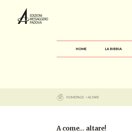
HOME
LA BIBBIA
HOMEPAGE
> ALTARE
A come… altare!