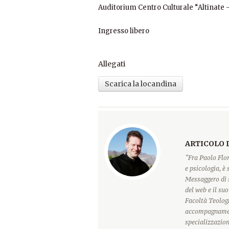
Auditorium Centro Culturale “Altinate
Ingresso libero
Allegati
Scarica la locandina
ARTICOLO 
“Fra Paolo Flor
e psicologia, è
Messaggero di 
del web e il su
Facoltà Teologi
accompagnament
specializzazion