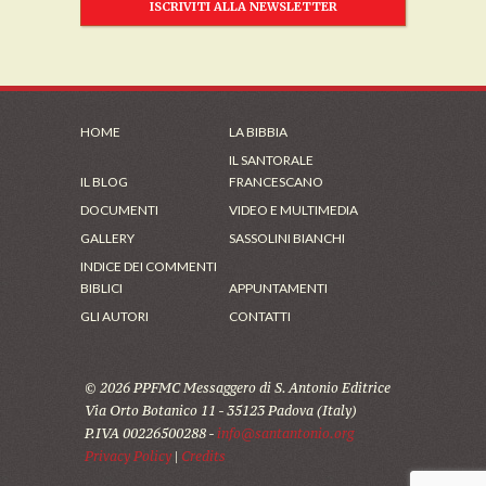
ISCRIVITI ALLA NEWSLETTER
HOME
LA BIBBIA
IL SANTORALE
IL BLOG
FRANCESCANO
DOCUMENTI
VIDEO E MULTIMEDIA
GALLERY
SASSOLINI BIANCHI
INDICE DEI COMMENTI
BIBLICI
APPUNTAMENTI
GLI AUTORI
CONTATTI
© 2026 PPFMC Messaggero di S. Antonio Editrice
Via Orto Botanico 11 - 35123 Padova (Italy)
P.IVA 00226500288 -
info@santantonio.org
Privacy Policy
|
Credits