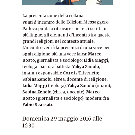
La presentazione della collana
delle Edizioni Messaggero
Punti d’incontro
Padova punta a ritrovare con testi scritti in
più lingue, gli elementi d’incontro tra queste
grandi religioni nel contesto attuale.
L’incontro vedrà la presenza di una voce per
ogni religione più una voce laica:
Marco
Boato
, giornalista e sociologo;
Lidia Maggi
,
teologa, pastora battista;
Yahya Zanolo
,
imam, responsabile Co.re.is Triveneto;
Sabina Zenobi
, ebrea, docente di religione.
Lidia Maggi
(teologa),
Yahya Zanolo
(imam),
Sabina Zenobi
(ebrea, docente),
Marco
Boato
(giornalista e sociologo), modera: fra
Fabio Scarsato
Domenica 29 maggio 2016 alle
16:30