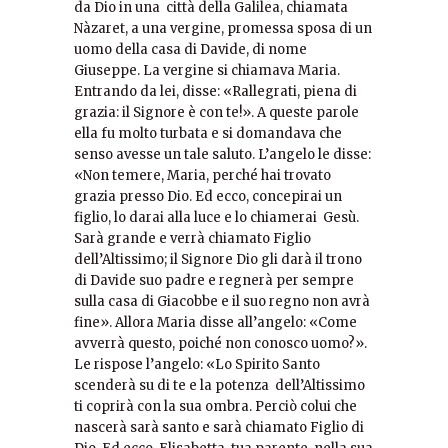
da Dio in una città della Galilea, chiamata
Nàzaret, a una vergine, promessa sposa di un
uomo della casa di Davide, di nome
Giuseppe. La vergine si chiamava Maria.
Entrando da lei, disse: «Rallegrati, piena di
grazia: il Signore è con te!». A queste parole
ella fu molto turbata e si domandava che
senso avesse un tale saluto. L’angelo le disse:
«Non temere, Maria, perché hai trovato
grazia presso Dio. Ed ecco, concepirai un
figlio, lo darai alla luce e lo chiamerai Gesù.
Sarà grande e verrà chiamato Figlio
dell’Altissimo; il Signore Dio gli darà il trono
di Davide suo padre e regnerà per sempre
sulla casa di Giacobbe e il suo regno non avrà
fine». Allora Maria disse all’angelo: «Come
avverrà questo, poiché non conosco uomo?».
Le rispose l’angelo: «Lo Spirito Santo
scenderà su di te e la potenza dell’Altissimo
ti coprirà con la sua ombra. Perciò colui che
nascerà sarà santo e sarà chiamato Figlio di