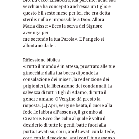
Dio. Ed ecco, Elisabetta, tua parente, nella sua
vecchiaia ha concepito anch’essa un figlio e
questo è il sesto mese per lei, che era detta
sterile: nulla è impossibile a Dio». Allora
Maria disse: «Ecco la serva del Signore:
avvenga per
me secondo la tua Parola». E l’angelo si
allontanò da lei.
Riflessione biblica
«Tutto il mondo è in attesa, prostrato alle tue
ginocchia: dalla tua bocca dipende la
consolazione dei miseri, la redenzione dei
prigionieri, la liberazione dei condannati, la
salvezza di tutti i figli di Adamo, di tutto il
genere umano. O Vergine dà presto la
risposta. […] Apri, Vergine beata, il cuore alla
fede, le labbra all’assenso, il grembo al
Creatore. Ecco che colui al quale è volto il
desiderio di tutte le genti, batte fuori alla
porta. Levati su, corri, apri! Levati con la fede,
corri con la devozione, apri con il tuo assenso.