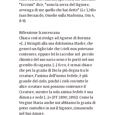
“Eccomi” dice, “sono la serva del Signore,
avvenga di me quello che hai detto” (Lc 1,38)»
(san Bernardo, Omelie sulla Madonna, Om 4,
8-9).
Riflessione francescana
Chiara così si rivolge ad Agnese di Boemia:
«[…] Stringiti alla sua dolcissima Madre, che
generò un figlio tale che i cieli non potevano
contenere, eppure lei lo raccolse nel piccolo
chiostro del suo sacro seno e lo portò nel suo
grembo di ragazza. […] Ecco, è ormai chiaro
che per la grazia di Dio la più degna tra le
creature, l’anima dell’uomo fedele, è più
grande del cielo, poiché i cieli con tutte le
altre creature non possono contenere il
Creatore, mentre la sola anima fedele è sua
dimora e sede […]» (FF 2890; 2892). Come la
Vergine Maria anche noi abbiamo la grazia di
poter custodire in noi il Signore, rimanendo
nel Suo Amore.