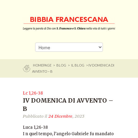
HOMEPAGE
>
BLOG
>
IL BLOG
> IV DOMENICA DI
AVVENTO – B
Lc 1,26-38
IV DOMENICA DI AVVENTO –
B
Pubblicato il
24 Dicembre
, 2023
Luca 1,26-38
I n quel tempo, l’angelo Gabriele fu mandato