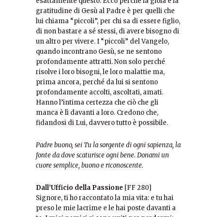
esattamente questo. Ecco perché la gioia e la
gratitudine di Gesù al Padre è per quelli che
lui chiama “piccoli”, per chi sa di essere figlio,
di non bastare a sé stessi, di avere bisogno di
un altro per vivere. I “piccoli” del Vangelo,
quando incontrano Gesù, se ne sentono
profondamente attratti. Non solo perché
risolve i loro bisogni, le loro malattie ma,
prima ancora, perché da lui si sentono
profondamente accolti, ascoltati, amati.
Hanno l’intima certezza che ciò che gli
manca è lì davanti a loro. Credono che,
fidandosi di Lui, davvero tutto è possibile.
Padre buono, sei Tu la sorgente di ogni sapienza, la
fonte da dove scaturisce ogni bene. Donami un
cuore semplice, buono e riconoscente.
Dall’Ufficio della Passione
[FF 280]
Signore, ti ho raccontato la mia vita: e tu hai
preso le mie lacrime e le hai poste davanti a