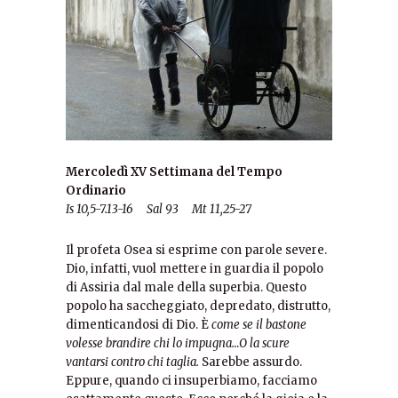
Mercoledì XV Settimana del Tempo
Ordinario
Is 10,5-7.13-16 Sal 93 Mt 11,25-27
Il profeta Osea si esprime con parole severe.
Dio, infatti, vuol mettere in guardia il popolo
di Assiria dal male della superbia. Questo
popolo ha saccheggiato, depredato, distrutto,
dimenticandosi di Dio. È
come se il bastone
volesse brandire chi lo impugna…O la scure
vantarsi contro chi taglia.
Sarebbe assurdo.
Eppure, quando ci insuperbiamo, facciamo