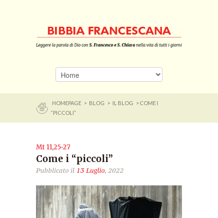
HOMEPAGE
>
BLOG
>
IL BLOG
> COME I
“PICCOLI”
Mt 11,25-27
Come i “piccoli”
Pubblicato il
13 Luglio
, 2022