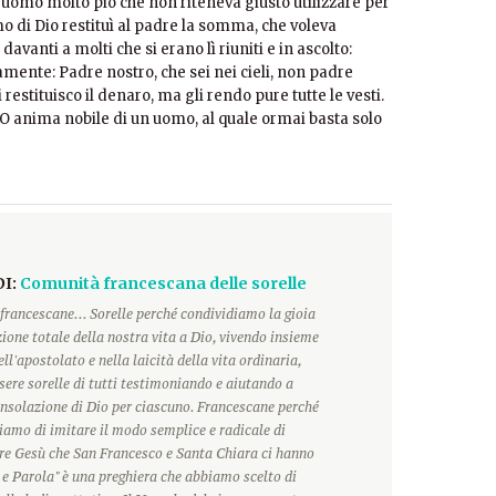
, uomo molto pio che non riteneva giusto utilizzare per
mo di Dio restituì al padre la somma, che voleva
davanti a molti che si erano lì riuniti e in ascolto:
amente: Padre nostro, che sei nei cieli, non padre
restituisco il denaro, ma gli rendo pure tutte le vesti.
 O anima nobile di un uomo, al quale ormai basta solo
DI:
Comunità francescana delle sorelle
francescane... Sorelle perché condividiamo la gioia
ione totale della nostra vita a Dio, vivendo insieme
ll'apostolato e nella laicità della vita ordinaria,
ere sorelle di tutti testimoniando e aiutando a
onsolazione di Dio per ciascuno. Francescane perché
hiamo di imitare il modo semplice e radicale di
ore Gesù che San Francesco e Santa Chiara ci hanno
 e Parola" è una preghiera che abbiamo scelto di