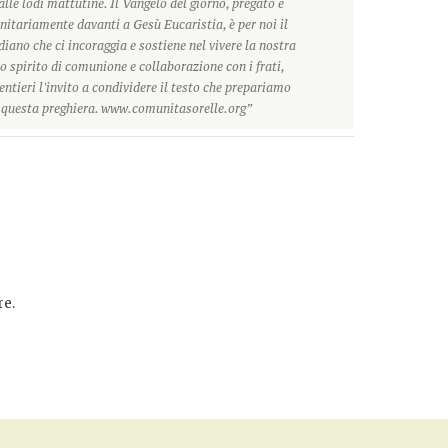
alle lodi mattutine. Il Vangelo del giorno, pregato e
itariamente davanti a Gesù Eucaristia, è per noi il
ano che ci incoraggia e sostiene nel vivere la nostra
o spirito di comunione e collaborazione con i frati,
ntieri l'invito a condividere il testo che prepariamo
r questa preghiera. www.comunitasorelle.org”
e.