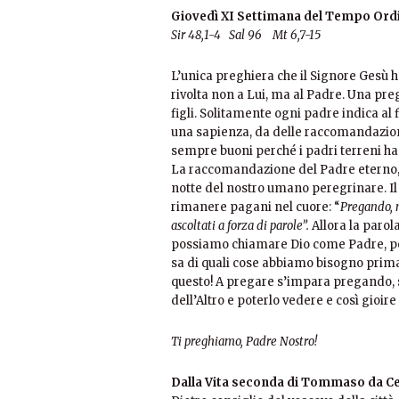
Giovedì XI Settimana del Tempo Ord
Sir 48,1-4 Sal 96 Mt 6,7-15
L’unica preghiera che il Signore Gesù h
rivolta non a Lui, ma al Padre. Una pr
figli. Solitamente ogni padre indica al fi
una sapienza, da delle raccomandazioni
sempre buoni perché i padri terreni han
La raccomandazione del Padre eterno, 
notte del nostro umano peregrinare. Il 
rimanere pagani nel cuore: “
Pregando, n
ascoltati a forza di parole”.
Allora la parol
possiamo chiamare Dio come Padre, per
sa di quali cose abbiamo bisogno prima
questo! A pregare s’impara pregando, s
dell’Altro e poterlo vedere e così gioir
Ti preghiamo, Padre Nostro!
Dalla Vita seconda di Tommaso da Ce