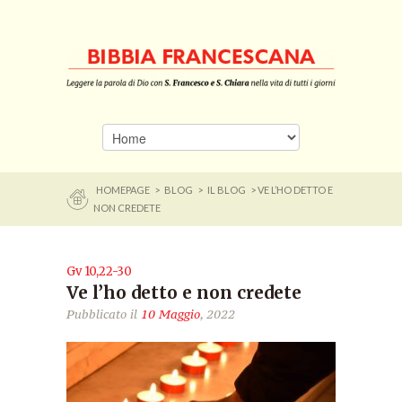
HOMEPAGE
>
BLOG
>
IL BLOG
> VE L’HO DETTO E
NON CREDETE
Gv 10,22-30
Ve l’ho detto e non credete
Pubblicato il
10 Maggio
, 2022