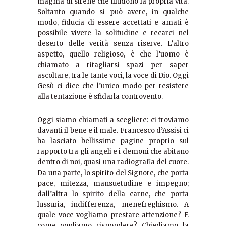
magma di sirene che illudono la propria vita.
Soltanto quando si può avere, in qualche
modo, fiducia di essere accettati e amati è
possibile vivere la solitudine e recarci nel
deserto delle verità senza riserve. L’altro
aspetto, quello religioso, è che l’uomo è
chiamato a ritagliarsi spazi per saper
ascoltare, tra le tante voci, la voce di Dio. Oggi
Gesù ci dice che l’unico modo per resistere
alla tentazione è sfidarla controvento.
Oggi siamo chiamati a scegliere: ci troviamo
davanti il bene e il male. Francesco d’Assisi ci
ha lasciato bellissime pagine proprio sul
rapporto tra gli angeli e i demoni che abitano
dentro di noi, quasi una radiografia del cuore.
Da una parte, lo spirito del Signore, che porta
pace, mitezza, mansuetudine e impegno;
dall’altra lo spirito della carne, che porta
lussuria, indifferenza, menefreghismo. A
quale voce vogliamo prestare attenzione? E
come vogliamo rispondere? Chiediamo la