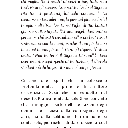
chi voglio. Se ti prostri dinanzi a me, tutto sarà
tuo”. Gesù gli rispose: “Sta scritto: ‘’Solo al Signore
Dio tuo ti prostrerai, lui solo adorerai’’”. Lo
condusse a Gerusalemme, lo pose sul pinnacolo del
tempio e gli disse: “Se tu sei Figlio di Dio, buttati
giù; sta scritto infatti: ‘’Ai suoi angeli darà ordine
per te, perché essi ti custodiscano’’; e anche: ‘’Essi ti
sosterranno con le mani, perché il tuo piede non
inciampi in una pietra’’”. Gesù gli rispose: “È stato
detto: ‘’Non tenterai il Signore Dio tuo’’”. Dopo
aver esaurito ogni specie di tentazione, il diavolo
si allontanò da lui per ritornare al tempo fissato.
Ci sono due aspetti che mi colpiscono
profondamente. Il primo è di carattere
esistenziale: Gesù che fu condotto nel
deserto. Praticamente da solo. Sono convinto
che la maggior parte delle tentazioni degli
uomini non nasca dalla compagnia degli
altri, ma dalla solitudine. Più un uomo si
sente solo, più rischia di dare spazio a quel