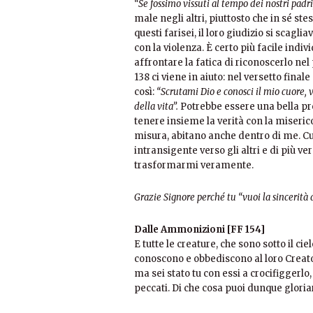
“Se fossimo vissuti al tempo dei nostri padr
male negli altri, piuttosto che in sé ste
questi farisei, il loro giudizio si scagl
con la violenza. È certo più facile ind
affrontare la fatica di riconoscerlo nel
138 ci viene in aiuto: nel versetto final
così:
“Scrutami Dio e conosci il mio cuore, 
della vita”.
Potrebbe essere una bella pre
tenere insieme la verità con la miseric
misura, abitano anche dentro di me. 
intransigente verso gli altri e di più v
trasformarmi veramente.
Grazie Signore perché tu “vuoi la sincerità d
Dalle Ammonizioni [FF 154]
E tutte le creature, che sono sotto il c
conoscono e obbediscono al loro Creato
ma sei stato tu con essi a crocifiggerlo, 
peccati. Di che cosa puoi dunque gloriar