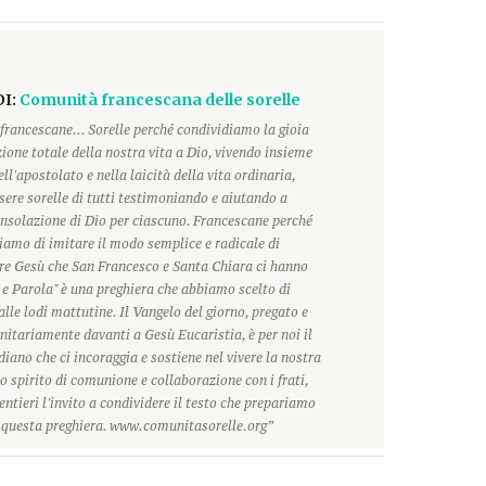
DI:
Comunità francescana delle sorelle
francescane... Sorelle perché condividiamo la gioia
ione totale della nostra vita a Dio, vivendo insieme
ll'apostolato e nella laicità della vita ordinaria,
ere sorelle di tutti testimoniando e aiutando a
onsolazione di Dio per ciascuno. Francescane perché
hiamo di imitare il modo semplice e radicale di
ore Gesù che San Francesco e Santa Chiara ci hanno
 e Parola" è una preghiera che abbiamo scelto di
alle lodi mattutine. Il Vangelo del giorno, pregato e
itariamente davanti a Gesù Eucaristia, è per noi il
ano che ci incoraggia e sostiene nel vivere la nostra
o spirito di comunione e collaborazione con i frati,
ntieri l'invito a condividere il testo che prepariamo
r questa preghiera. www.comunitasorelle.org”