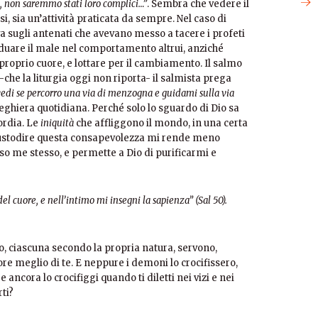
i, non saremmo stati loro complici…”
. Sembra che vedere il
ssi, sia un’attività praticata da sempre. Nel caso di
iava sugli antenati che avevano messo a tacere i profeti
ividuare il male nel comportamento altrui, anziché
 proprio cuore, e lottare per il cambiamento. Il salmo
e -che la liturgia oggi non riporta- il salmista prega
vedi se percorro una via di menzogna e guidami sulla via
ghiera quotidiana. Perché solo lo sguardo di Dio sa
ordia. Le
iniquità
che affliggono il mondo, in una certa
Custodire questa consapevolezza mi rende meno
erso me stesso, e permette a Dio di purificarmi e
el cuore, e nell’intimo mi insegni la sapienza” (Sal 50).
ielo, ciascuna secondo la propria natura, servono,
re meglio di te. E neppure i demoni lo crocifissero,
e ancora lo crocifiggi quando ti diletti nei vizi e nei
ti?