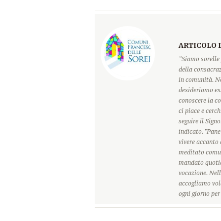
ARTICOLO 
“Siamo sorelle 
della consacraz
in comunità. Ne
desideriamo ess
conoscere la c
ci piace e cerc
seguire il Sign
indicato. "Pane
vivere accanto 
meditato comun
mandato quotidi
vocazione. Nell
accogliamo vole
ogni giorno pe