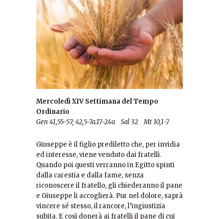
Mercoledì XIV Settimana del Tempo
Ordinario
Gen 41,55-57; 42,5-7a.17-24a Sal 32 Mt 10,1-7
Giuseppe è il figlio prediletto che, per invidia
ed interesse, viene venduto dai fratelli.
Quando poi questi verranno in Egitto spinti
dalla carestia e dalla fame, senza
riconoscere il fratello, gli chiederanno il pane
e Giuseppe li accoglierà. Pur nel dolore, saprà
vincere sé stesso, il rancore, l’ingiustizia
subita. E così donerà ai fratelli il pane di cui