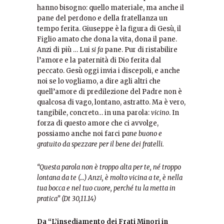
hanno bisogno: quello materiale, ma anche il
pane del perdono e della fratellanza un
tempo ferita. Giuseppe è la figura di Gesù, il
Figlio amato che dona la vita, dona il pane.
Anzi di più … Lui
si fa
pane. Pur di ristabilire
l’amore e la paternità di Dio ferita dal
peccato. Gesù oggi invia i discepoli, e anche
noi se lo vogliamo, a dire agli altri che
quell’amore di predilezione del Padre non è
qualcosa di vago, lontano, astratto. Ma è vero,
tangibile, concreto… in una parola:
vicino
. In
forza di questo amore che ci avvolge,
possiamo anche noi farci p
ane buono e
gratuito da spezzare per il bene dei fratelli.
“Questa parola non è troppo alta per te, né troppo
lontana da te (…) Anzi, è molto vicina a te, è nella
tua bocca e nel tuo cuore, perché tu la metta in
pratica” (Dt 30,11.14)
Da “L’insediamento dei Frati Minori in