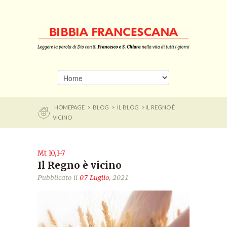
HOMEPAGE
>
BLOG
>
IL BLOG
> IL REGNO È
VICINO
Mt 10,1-7
Il Regno è vicino
Pubblicato il
07 Luglio
, 2021