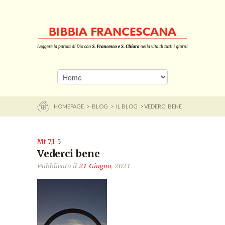
HOMEPAGE
>
BLOG
>
IL BLOG
> VEDERCI BENE
Mt 7,1-5
Vederci bene
Pubblicato il
21 Giugno
, 2021