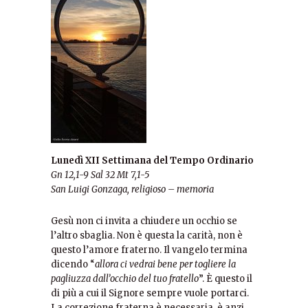
Lunedì XII Settimana del Tempo Ordinario
Gn 12,1-9
Sal 32
Mt 7,1-5
San Luigi Gonzaga, religioso – memoria
Gesù non ci invita a chiudere un occhio se
l’altro sbaglia. Non è questa la carità, non è
questo l’amore fraterno. Il vangelo termina
dicendo “
allora ci vedrai bene per togliere la
pagliuzza dall’occhio del tuo fratello
”. È questo il
di più a cui il Signore sempre vuole portarci.
La correzione fraterna è necessaria, è anzi