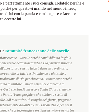
to e perfettamente i suoi consigli. Lodatelo perché è
, poiché per questo vi mando nel mondo intero,
e di lui con la parola e con le opere e facciate
e eccetto lui.
DI:
Comunità francescana delle sorelle
francescane... Sorelle perché condividiamo la gioia
ione totale della nostra vita a Dio, vivendo insieme
ll'apostolato e nella laicità della vita ordinaria,
ere sorelle di tutti testimoniando e aiutando a
onsolazione di Dio per ciascuno. Francescane perché
hiamo di imitare il modo semplice e radicale di
ore Gesù che San Francesco e Santa Chiara ci hanno
 e Parola" è una preghiera che abbiamo scelto di
alle lodi mattutine. Il Vangelo del giorno, pregato e
itariamente davanti a Gesù Eucaristia, è per noi il
ano che ci incoraggia e sostiene nel vivere la nostra