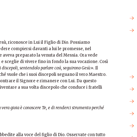
ù, riconosce in Lui il Figlio di Dio. Possiamo
edere compiersi davanti a lui le promesse, nel
e aveva preparato la venuta del Messia. Ora vede
 e sceglie di vivere fino in fondo la sua vocazione. Così
oi discepoli, sentendolo parlare così, seguirono Gesù
». Il
rché vuole che i suoi discepoli seguano il vero Maestro.
ncontrare il Signore e rimanere con Lui. Da questo
iventare a sua volta discepolo che conduce i fratelli
a vera gioia è conoscere Te, e di renderci strumento perché
bbedite alla voce del figlio di Dio. Osservate con tutto