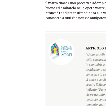
il vostro cuore i suoi precetti e adempi
buono ed esaltatelo nelle opere vostre
affinché rendiate testimonianza alla voc
conoscere a tutti che non c’è onnipotent
ARTICOLO 
“Siamo sorelle 
della consacraz
in comunità. Ne
desideriamo ess
conoscere la c
ci piace e cerc
seguire il Sign
indicato. "Pane
vivere accanto 
meditato comun
mandato quotidi