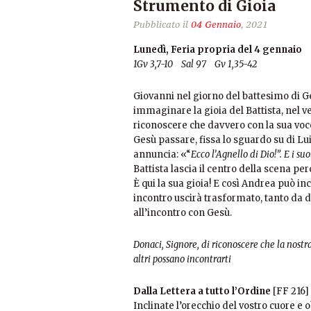
Strumento di Gioia
Pubblicato il
04 Gennaio
, 2021
Lunedì, Feria propria del 4 gennaio
1Gv 3,7-10 Sal 97 Gv 1,35-42
Giovanni nel giorno del battesimo di Ges
immaginare la gioia del Battista, nel v
riconoscere che davvero con la sua voc
Gesù passare, fissa lo sguardo su di Lui
annuncia: «“
Ecco l’Agnello di Dio!”.
E i su
Battista lascia il centro della scena pe
È qui la sua gioia! E così Andrea può i
incontro uscirà trasformato, tanto da d
all’incontro con Gesù.
Donaci, Signore, di riconoscere che la nostr
altri possano incontrarti
Dalla Lettera a tutto l’Ordine
[FF 216]
Inclinate l’orecchio del vostro cuore e o