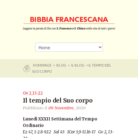
HOMEPAGE
>
BLOG
>
IL BLOG
> IL TEMPIO DEL
SUO CORPO
Gv 2,13-22
Il tempio del Suo corpo
Pubblicato il
09 Novembre
, 2020
Lunedì XXXII Settimana del Tempo
Ordinario
Ez 47, 1-2.8-9.12 Sal 45 1Cor 3,9-11.16-17 Gv 2, 13-