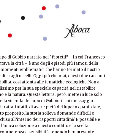
lupo di Gubbio narrato nei “Fioretti” – in cui Francesco
va la città – è uno degli episodi più famosi della
ei momenti emblematici che hanno formato il nostro
dica agli uccelli. Oggi più che mai, questi due racconti
ilità, così attenta alle tematiche ecologiche. Non a
ssimo per la sua speciale capacità nel ristabilire
mo e la natura. Questa lettura, però, mette in luce solo
ella vicenda del lupo di Gubbio, il cui messaggio
tratta, infatti, di avere pietà del lupo in quanto tale,
to proposito, la storia solleva domande difficili e
scluso all’interno dei rapporti cittadini? È possibile e
l’unica soluzione a questo conflitto è la scelta
n competenza e sensibilità, tenendo ben presente