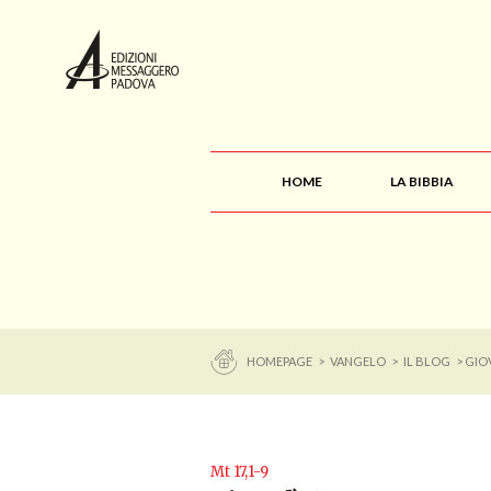
HOME
LA BIBBIA
HOMEPAGE
>
VANGELO
>
IL BLOG
> GIO
Mt 17,1-9