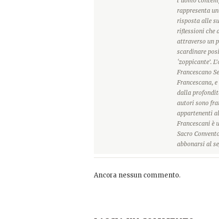
l’uomo contemp
rappresenta una
risposta alle s
riflessioni che
attraverso un p
scardinare posi
‘zoppicante’. L
Francescano Sec
Francescana, e 
dalla profondit
autori sono frat
appartenenti a
Francescani è u
Sacro Convento 
abbonarsi al se
Ancora nessun commento.