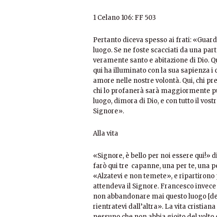
1 Celano 106: FF 503
Pertanto diceva spesso ai frati: «Guard
luogo. Se ne foste scacciati da una part
veramente santo e abitazione di Dio. Qu
qui ha illuminato con la sua sapienza i c
amore nelle nostre volontà. Qui, chi pr
chi lo profanerà sarà maggiormente pun
luogo, dimora di Dio, e con tutto il vos
Signore».
Alla vita
«Signore, è bello per noi essere qui!» d
farò qui tre capanne, una per te, una p
«Alzatevi e non temete», e ripartirono
attendeva il Signore. Francesco invece e
non abbandonare mai questo luogo [dell
rientratevi dall’altra». La vita cristia
nessuno che non abbia gioito del volto 