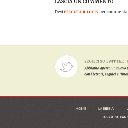
LASCIA UN COMMENTO
Devi
per commentar
ESEGUIRE IL LOGIN
SEGUICI SU TWITTER
Abbiamo aperto un nuovo pro
con i lettori, seguici e rim
HOME
LA BIBBIA
I
SASSOLINI BIAN