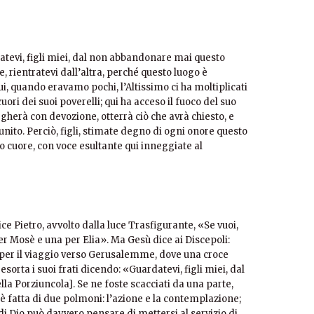
atevi, figli miei, dal non abbandonare mai questo
e, rientratevi dall’altra, perché questo luogo è
i, quando eravamo pochi, l’Altissimo ci ha moltiplicati
uori dei suoi poverelli; qui ha acceso il fuoco del suo
egherà con devozione, otterrà ciò che avrà chiesto, e
ito. Perciò, figli, stimate degno di ogni onore questo
tro cuore, con voce esultante qui inneggiate al
ice Pietro, avvolto dalla luce Trasfigurante, «Se vuoi,
er Mosè e una per Elia». Ma Gesù dice ai Discepoli:
 per il viaggio verso Gerusalemme, dove una croce
sorta i suoi frati dicendo: «Guardatevi, figli miei, dal
a Porziuncola]. Se ne foste scacciati da una parte,
na è fatta di due polmoni: l’azione e la contemplazione;
di Dio può davvero pensare di mettersi al servizio di