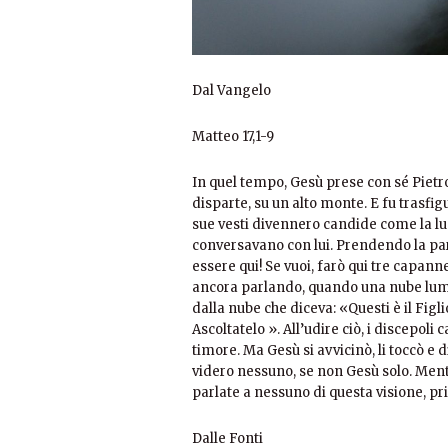
Dal Vangelo
Matteo 17,1-9
In quel tempo, Gesù prese con sé Pietro
disparte, su un alto monte. E fu trasfigur
sue vesti divennero candide come la lu
conversavano con lui. Prendendo la paro
essere qui! Se vuoi, farò qui tre capann
ancora parlando, quando una nube lumi
dalla nube che diceva: «Questi è il Figl
Ascoltatelo ». All’udire ciò, i discepol
timore. Ma Gesù si avvicinò, li toccò e 
videro nessuno, se non Gesù solo. Men
parlate a nessuno di questa visione, pri
Dalle Fonti