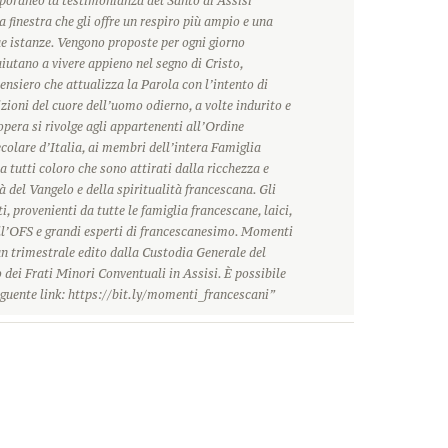
oraneo la testimonianza del Santo di Assisi
 finestra che gli offre un respiro più ampio e una
ue istanze. Vengono proposte per ogni giorno
 aiutano a vivere appieno nel segno di Cristo,
ensiero che attualizza la Parola con l’intento di
zioni del cuore dell’uomo odierno, a volte indurito e
’opera si rivolge agli appartenenti all’Ordine
olare d’Italia, ai membri dell’intera Famiglia
a tutti coloro che sono attirati dalla ricchezza e
à del Vangelo e della spiritualità francescana. Gli
i, provenienti da tutte le famiglia francescane, laici,
ll’OFS e grandi esperti di francescanesimo. Momenti
n trimestrale edito dalla Custodia Generale del
dei Frati Minori Conventuali in Assisi. È possibile
guente link: https://bit.ly/momenti_francescani”