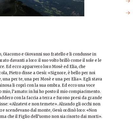
, Giacomo e Giovanni suo fratello e li condusse in
ato davanti a loro: il suo volto brillò come il sole e le
ce. Ed ecco apparvero loro Mosè ed Elia, che
la, Pietro disse a Gesù: «Signore, è bello per noi
e, una per te, una per Mosè e una per Elia». Egli stava
nosa li coprì con la sua ombra. Ed ecco una voce
io mio, l’amato: in lui ho posto il mio compiacimento.
i caddero con la faccia a terra e furono presi da grande
disse: «Alzatevi e non temete». Alzando gli occhi non
tre scendevano dal monte, Gesù ordinò loro: «Non
ma che il Figlio dell’uomo non sia risorto dai morti».