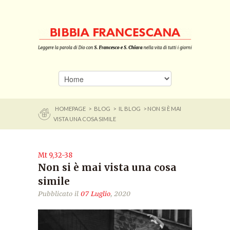
HOMEPAGE
>
BLOG
>
IL BLOG
> NON SI È MAI
VISTA UNA COSA SIMILE
Mt 9,32-38
Non si è mai vista una cosa
simile
Pubblicato il
07 Luglio
, 2020