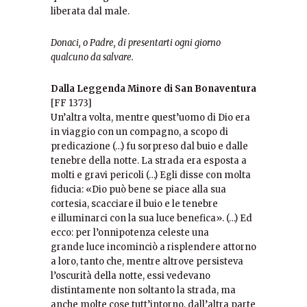
liberata dal male.
Donaci, o Padre, di presentarti ogni giorno
qualcuno da salvare.
Dalla Leggenda Minore di San Bonaventura
[FF 1373]
Un’altra volta, mentre quest’uomo di Dio era
in viaggio con un compagno, a scopo di
predicazione (…) fu sorpreso dal buio e dalle
tenebre della notte. La strada era esposta a
molti e gravi pericoli (…) Egli disse con molta
fiducia: «Dio può bene se piace alla sua
cortesia, scacciare il buio e le tenebre
e illuminarci con la sua luce benefica». (…) Ed
ecco: per l’onnipotenza celeste una
grande luce incominciò a risplendere attorno
a loro, tanto che, mentre altrove persisteva
l’oscurità della notte, essi vedevano
distintamente non soltanto la strada, ma
anche molte cose tutt’intorno, dall’altra parte