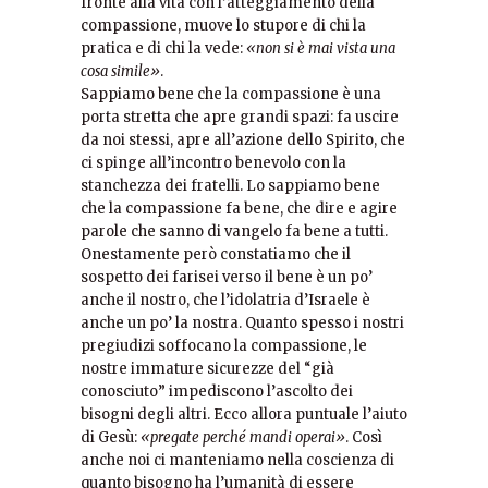
fronte alla vita con l’atteggiamento della
compassione, muove lo stupore di chi la
pratica e di chi la vede:
«non si è mai vista una
cosa simile»
.
Sappiamo bene che la compassione è una
porta stretta che apre grandi spazi: fa uscire
da noi stessi, apre all’azione dello Spirito, che
ci spinge all’incontro benevolo con la
stanchezza dei fratelli. Lo sappiamo bene
che la compassione fa bene, che dire e agire
parole che sanno di vangelo fa bene a tutti.
Onestamente però constatiamo che il
sospetto dei farisei verso il bene è un po’
anche il nostro, che l’idolatria d’Israele è
anche un po’ la nostra. Quanto spesso i nostri
pregiudizi soffocano la compassione, le
nostre immature sicurezze del “già
conosciuto” impediscono l’ascolto dei
bisogni degli altri. Ecco allora puntuale l’aiuto
di Gesù:
«pregate perché mandi operai»
. Così
anche noi ci manteniamo nella coscienza di
quanto bisogno ha l’umanità di essere