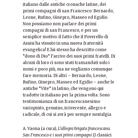
italiano dalle antiche cronache latine, dei
primi compagni di san Francesco: Bernardo,
Leone, Rufino, Ginepro, Masseo ed Egidio.
Non possiamo non parlare dei primi
compagni di san Francesco, e per un
semplice motivo: il fatto che il Poverello di
Assisi ha vissuto in una nuova fraternità
evangelica! E lui stesso ha descritto come
“dono di Dio” l’arrivo dei suoi primi fratelli. Di
alcuni di loro ci sono stati tramandati solo i
nomi e poco più, ma ne vogliamo comunque
fare memoria. Di altri – Bernardo, Leone,
Rufino, Ginepro, Masseo ed Egidio – anche le
antiche “Vite” in latino, che vengono qui
tradotte in italiano per la prima volta. Sono
testimonianza di un francescanesimo
variopinto, genuino, irriverente, allegro e
radicale, di cui si avrà per sempre nostalgia.
A. Vaona (a cura),
L’allegra brigata francescana.
San Francesco e i suoi primi compagni
(I classici