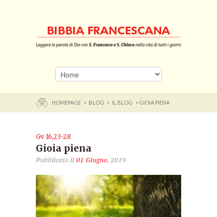
HOMEPAGE
>
BLOG
>
IL BLOG
> GIOIA PIENA
Gv 16,23-28
Gioia piena
Pubblicato il
01 Giugno
, 2019