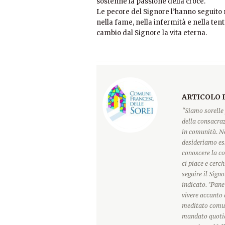
sostenne la passione della croce.
Le pecore del Signore l’hanno seguito 
nella fame, nella infermità e nella tent
cambio dal Signore la vita eterna.
ARTICOLO 
“Siamo sorelle 
della consacraz
in comunità. Ne
desideriamo ess
conoscere la c
ci piace e cerc
seguire il Sign
indicato. "Pane
vivere accanto 
meditato comun
mandato quotidi