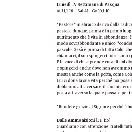
Lunedì IV Settimana di Pasqua
At 11,1-18 Sal 41 Gv 10,1-10
“Pastore” in ebraico deriva dalla radic
pastore dunque, prima è in primo luogo
nutrimento che è vita in abbondanza: è
modo sovrabbondante e unico, “condotti 
pascolo. Gesù è prima di tutto Colui che 
chiamarci, il suo spingerci fuori sono i
E la voce di chi si prende cura di noi d
e spingerci anche dove non avremmo ma
mostra anche come la porta, come Colui
Lui ci dona la sua vita perché noi possi
dobbiamo attraversare, il suo mistero d
porta attraverso la quale passare per t
“Rendete grazie al Signore perché è b
Dalle Ammonizioni
[FF 155]
Guardiamo con attenzione, fratelli tutti