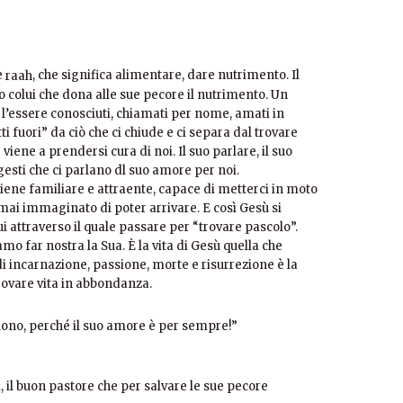
e
, che significa alimentare, dare nutrimento. Il
raah
 colui che dona alle sue pecore il nutrimento. Un
 l’essere conosciuti, chiamati per nome, amati in
fuori” da ciò che ci chiude e ci separa dal trovare
viene a prendersi cura di noi. Il suo parlare, il suo
 gesti che ci parlano dl suo amore per noi.
iviene familiare e attraente, capace di metterci in moto
i immaginato di poter arrivare. E così Gesù si
 attraverso il quale passare per “trovare pascolo”.
amo far nostra la Sua. È la vita di Gesù quella che
i incarnazione, passione, morte e risurrezione è la
rovare vita in abbondanza.
uono, perché il suo amore è per sempre!”
, il buon pastore che per salvare le sue pecore