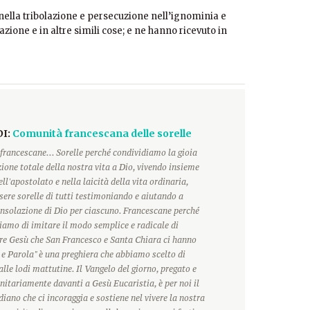
nella tribolazione e persecuzione nell’ignominia e
azione e in altre simili cose; e ne hanno ricevuto in
DI:
Comunità francescana delle sorelle
francescane... Sorelle perché condividiamo la gioia
ione totale della nostra vita a Dio, vivendo insieme
ll'apostolato e nella laicità della vita ordinaria,
ere sorelle di tutti testimoniando e aiutando a
onsolazione di Dio per ciascuno. Francescane perché
hiamo di imitare il modo semplice e radicale di
ore Gesù che San Francesco e Santa Chiara ci hanno
 e Parola" è una preghiera che abbiamo scelto di
alle lodi mattutine. Il Vangelo del giorno, pregato e
itariamente davanti a Gesù Eucaristia, è per noi il
ano che ci incoraggia e sostiene nel vivere la nostra