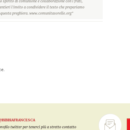
o spirito di comunione e collaborazione con i frati,
ntieri l'invito a condividere il testo che prepariamo
r questa preghiera. www.comunitasorelle.org”
e.
@BIBBIAFRANCESCA
filo twitter per tenerci più a stretto contatto