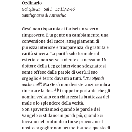
Ordinario
Gal 5,18-25 Sal 1 Lc 11,42-46
Sant’Ignazio di Antiochia
Gesù non risparmia ai farisei un severo
rimprovero. È urgente un cambiamento, una
conversione del cuore, atteggiamenti di
purezza interiore e trasparenza, di gratuità e
carità sincera. La purità solo formale ed
esteriore non serve a niente e a nessuno. Un
dottore della Legge interviene sdegnato: si
sente offeso dalle parole di Gesù, il suo
orgoglio è ferito davanti a tutti.
“…Tu offendi
anche noi!”.
Ma Gesù non desiste, anzi, sembra
rincarare la dose! È troppo importante che gli
uomini vedano con chiarezza la bruttezza del
male e lo splendore della verità.
Non spaventiamoci quando le parole del
Vangelo ci sfidano un po’ di più, quando ci
toccano nel profondo o forse provocano il
nostro orgoglio: non permettiamo a questo di