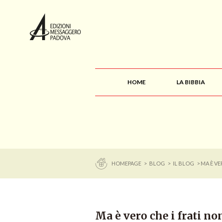
HOME
LA BIBBIA
HOMEPAGE
>
BLOG
>
IL BLOG
> MA È V
Ma è vero che i frati n