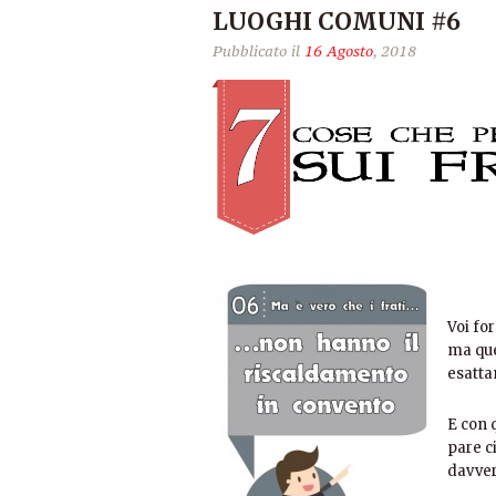
LUOGHI COMUNI #6
Pubblicato il
16 Agosto
, 2018
Voi fo
ma que
esatta
E con 
pare ci
davver