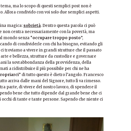
 tema, ma lo scopo di questi semplici post non è
o. Allora condivido con voi solo due semplici aspetti.
lina magica:
sobrietà
. Dentro questa parola ci può
 che non centra necessariamente con la povertà, ma
 al mondo senza “
occupare troppo posto
”,
cando di condividerle con chi ha bisogno, evitando gli
o ci troviamo a vivere in grandi strutture che il passato
 arte e bellezza, strutture da custodire e governare
 mani la sovrabbondanza della provvidenza, della
ti a ridistribuire il più possibile per chi ne ha
ropriarci
” di tutto questo è dietro l’angolo. Francesco
tutto arriva dalle mani del Signore, tutto lì va rimesso.
tra parte, di vivere del nostro lavoro, di spendere il
. Sapendo bene che tutto dipende dal grande bene che ci
li occhi di tante e tante persone. Sapendo che niente ci