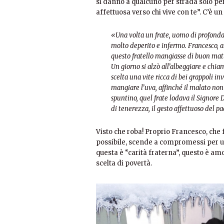
si danno a qualcuno per strada solo per
affettuosa verso chi vive con te”. C’è u
«Una volta un frate, uomo di profonda s
molto deperito e infermo. Francesco, a
questo fratello mangiasse di buon mat
Un giorno si alzò all’albeggiare e chiam
scelta una vite ricca di bei grappoli inv
mangiare l’uva, affinché il malato non 
spuntino, quel frate lodava il Signore D
di tenerezza, il gesto affettuoso del p
Visto che roba! Proprio Francesco, che 
possibile, scende a compromessi per un v
questa è “carità fraterna”, questo è am
scelta di povertà.