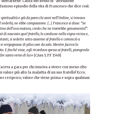
 liberarsene. Carità nel senso di “attenzione
n famoso episodio della vita di Francesco che dice così:
piritualità e già da parecchi anni nell’Ordine, si trovava
l vederlo, ne ebbe compassione. […] Francesco si disse: “Se
tino dell’uva matura, credo che ne trarrebbe giovamento!”.
ò di nascosto quel fratello, lo condusse nella vigna vicina e,
itanti, si sedette sotto assieme al fratello e cominciò a
si vergognasse di piluccare da solo. Mentre faceva lo
io. E finché visse, egli ricordava spesso ai fratelli, piangendo
adre santo verso di lui»
[CAss 5; FF 1549]
faceva a gara per chi riusciva a vivere con meno cibo
alore più alto: la malattia di un suo fratello! Ecco,
ore reciproco, valore che viene prima e sopra qualsiasi