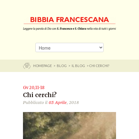
HOMEPAGE
>
BLOG
>
IL BLOG
> CHI CERCHI?
Gv 20,11-18
Chi cerchi?
Pubblicato il
03 Aprile
, 2018