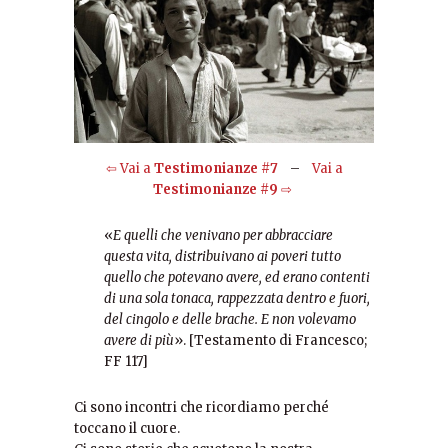
⇦ Vai a
Testimonianze
#7
–
Vai a
Testimonianze
#9
⇨
«
E quelli che venivano per abbracciare
questa vita, distribuivano ai poveri tutto
quello che potevano avere, ed erano contenti
di una sola tonaca, rappezzata dentro e fuori,
del cingolo e delle brache. E non volevamo
avere di più
». [Testamento di Francesco;
FF 117]
Ci sono incontri che ricordiamo perché
toccano il cuore.