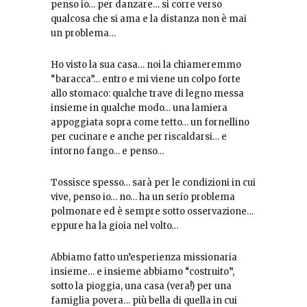
penso io… per danzare… si corre verso
qualcosa che si ama e la distanza non è mai
un problema…
Ho visto la sua casa… noi la chiameremmo
“baracca”… entro e mi viene un colpo forte
allo stomaco: qualche trave di legno messa
insieme in qualche modo… una lamiera
appoggiata sopra come tetto… un fornellino
per cucinare e anche per riscaldarsi… e
intorno fango… e penso…
Tossisce spesso… sarà per le condizioni in cui
vive, penso io… no… ha un serio problema
polmonare ed è sempre sotto osservazione…
eppure ha la gioia nel volto…
Abbiamo fatto un’esperienza missionaria
insieme… e insieme abbiamo “costruito”,
sotto la pioggia, una casa (vera!) per una
famiglia povera… più bella di quella in cui