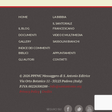
HOME
LA BIBBIA
IL SANTORALE
IL BLOG
FRANCESCANO
DOCUMENTI
VIDEO E MULTIMEDIA
GALLERY
SASSOLINI BIANCHI
INDICE DEI COMMENTI
BIBLICI
APPUNTAMENTI
GLI AUTORI
CONTATTI
© 2026 PPFMC Messaggero di S. Antonio Editrice
Via Orto Botanico 11 - 35123 Padova (Italy)
P.IVA 00226500288 -
info@santantonio.org
Privacy Policy
|
Credits
SEGUICI SU: