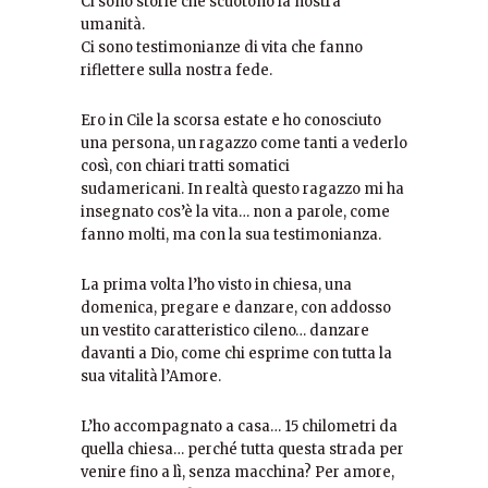
Ci sono storie che scuotono la nostra
umanità.
Ci sono testimonianze di vita che fanno
riflettere sulla nostra fede.
Ero in Cile la scorsa estate e ho conosciuto
una persona, un ragazzo come tanti a vederlo
così, con chiari tratti somatici
sudamericani. In realtà questo ragazzo mi ha
insegnato cos’è la vita… non a parole, come
fanno molti, ma con la sua testimonianza.
La prima volta l’ho visto in chiesa, una
domenica, pregare e danzare, con addosso
un vestito caratteristico cileno… danzare
davanti a Dio, come chi esprime con tutta la
sua vitalità l’Amore.
L’ho accompagnato a casa… 15 chilometri da
quella chiesa… perché tutta questa strada per
venire fino a lì, senza macchina? Per amore,