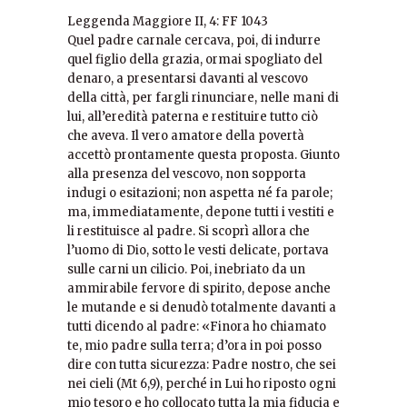
Leggenda Maggiore II, 4: FF 1043
Quel padre carnale cercava, poi, di indurre
quel figlio della grazia, ormai spogliato del
denaro, a presentarsi davanti al vescovo
della città, per fargli rinunciare, nelle mani di
lui, all’eredità paterna e restituire tutto ciò
che aveva. Il vero amatore della povertà
accettò prontamente questa proposta. Giunto
alla presenza del vescovo, non sopporta
indugi o esitazioni; non aspetta né fa parole;
ma, immediatamente, depone tutti i vestiti e
li restituisce al padre. Si scoprì allora che
l’uomo di Dio, sotto le vesti delicate, portava
sulle carni un cilicio. Poi, inebriato da un
ammirabile fervore di spirito, depose anche
le mutande e si denudò totalmente davanti a
tutti dicendo al padre: «Finora ho chiamato
te, mio padre sulla terra; d’ora in poi posso
dire con tutta sicurezza: Padre nostro, che sei
nei cieli (Mt 6,9), perché in Lui ho riposto ogni
mio tesoro e ho collocato tutta la mia fiducia e