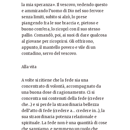
la mia speranza». Il vescovo, vedendo questo
e ammirando l’uomo di Dio nel suo fervore
senza limiti, subito si alzò, lo prese
piangendo fra le sue braccia e, pietoso e
buono com’era, lo ricoprì con il suo stesso
pallio. Comandò, poi, ai suoi di dare qualcosa
al giovane per ricoprirsi. Gli offrirono,
appunto, il mantello povero e vile di un
contadino, servo del vescovo.
Alla vita
A volte si ritiene che la fede sia una
concentrato di volontà, accompagnato da
una buona dose di ragionamento. Ci si
concentra sui contenuti della fede (credere
che…) e si perde la straordinaria bellezza
dell’atto di fede (credere a… credere in…), la
sua straordinaria potenza relazionale e
spirituale. La fede non è una quantità di cose
che sappiamo, e nemmeno un ruolo che