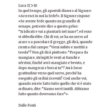
Luca 17, 5-10
In quel tempo, gli apostoli dissero al Signore:
«Accresci in noi la fede!». Il Signore rispose:
«Se aveste fede quanto un granello di
senape, potreste dire a questo gelso:
“Sràdicati e vai a piantarti nel mare”, ed esso
vi obbedirebbe. Chi di voi, se ha un servo ad
arare o a pascolare il gregge, gli dirà, quando
rientra dal campo: “Vieni subito e mettiti a
tavola”? Non gli dirà piuttosto: “Prepara da
mangiare, stríngiti le vesti ai fianchi e
sérvimi, finché avrò mangiato e bevuto, e
dopo mangerai e berrai tu”? Avrà forse
gratitudine verso quel servo, perché ha
eseguito gli ordini ricevuti? Così anche voi,
quando avrete fatto tutto quello che vi è stato
ordinato, dite: “Siamo servi inutili. Abbiamo
fatto quanto dovevamo fare”».
Dalle Fonti