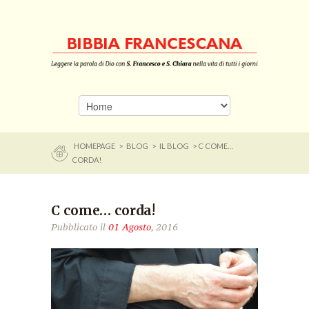
HOMEPAGE
>
BLOG
>
IL BLOG
> C COME…
CORDA!
C come… corda!
Pubblicato il
01 Agosto
, 2016