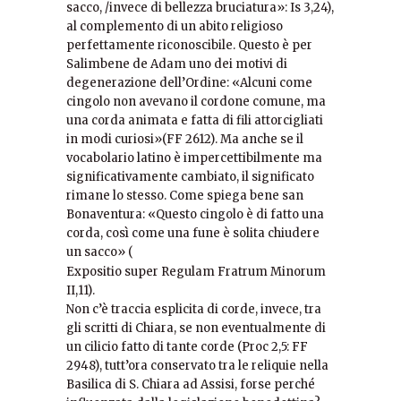
sacco, /invece di bellezza bruciatura»: Is 3,24),
al complemento di un abito religioso
perfettamente riconoscibile. Questo è per
Salimbene de Adam uno dei motivi di
degenerazione dell’Ordine: «Alcuni come
cingolo non avevano il cordone comune, ma
una corda animata e fatta di fili attorcigliati
in modi curiosi»(FF 2612). Ma anche se il
vocabolario latino è impercettibilmente ma
significativamente cambiato, il significato
rimane lo stesso. Come spiega bene san
Bonaventura: «Questo cingolo è di fatto una
corda, così come una fune è solita chiudere
un sacco» (
Expositio super Regulam Fratrum Minorum
II,11).
Non c’è traccia esplicita di corde, invece, tra
gli scritti di Chiara, se non eventualmente di
un cilicio fatto di tante corde (Proc 2,5: FF
2948), tutt’ora conservato tra le reliquie nella
Basilica di S. Chiara ad Assisi, forse perché