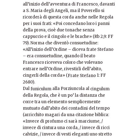
all’inizio dell’avventura di Francesco, davanti
a S. Maria degli Angeli, ma il Poverello si
ricorderà di questa corda anche nelle Regola
per i suoi frati: «Poi concedano loro i panni
della prova, cioè due tonache senza
cappuccio e il cingolo e le brache» (Rb 2,9: FF
79). Norma che diventò consuetudine:
«All’inizio dell’Ordine – diceva frate Stefano
– era consuetudine, quando il beato
Francesco riceveva coloro che volevano
entrare nell’Ordine, rivestirli dell’abito,
cingerli della corda» (
1: FF
Frate Stefano
2680).
Dal
alla Porziuncola al
funiculum
cingulum
della Regola, che è un po’ la distanza che
corre tra un elemento semplicemente
mutuato dall’abito dei contadini del tempo
(arricchito magari da una citazione biblica:
«Invece di profumo ci sarà marciume, /
invece di cintura una corda, / invece di ricci
calvizie, / invece di vesti eleganti uno stretto