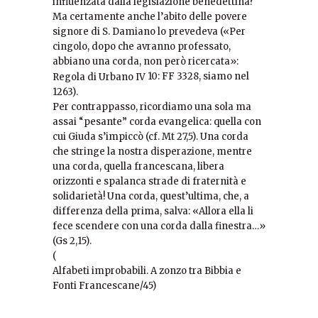
influenzata dalla legislazione benedettina?
Ma certamente anche l’abito delle povere
signore di S. Damiano lo prevedeva («Per
cingolo, dopo che avranno professato,
abbiano una corda, non però ricercata»:
10: FF 3328, siamo nel
Regola di Urbano IV
1263).
Per contrappasso, ricordiamo una sola ma
assai “pesante” corda evangelica: quella con
cui Giuda s’impiccò (cf. Mt 27,5). Una corda
che stringe la nostra disperazione, mentre
una corda, quella francescana, libera
orizzonti e spalanca strade di fraternità e
solidarietà! Una corda, quest’ultima, che, a
differenza della prima, salva: «Allora ella li
fece scendere con una corda dalla finestra…»
(Gs 2,15).
(
Alfabeti improbabili. A zonzo tra Bibbia e
Fonti Francescane/45)