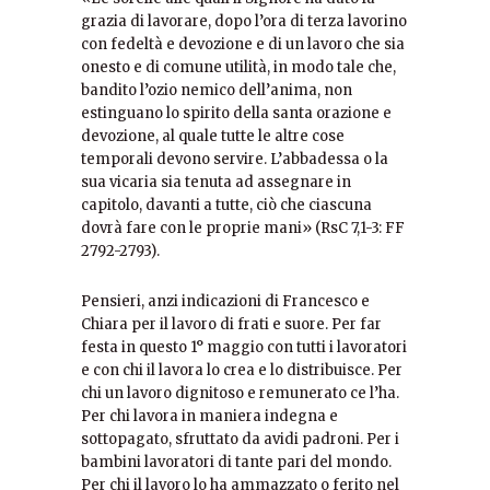
grazia di lavorare, dopo l’ora di terza lavorino
con fedeltà e devozione e di un lavoro che sia
onesto e di comune utilità, in modo tale che,
bandito l’ozio nemico dell’anima, non
estinguano lo spirito della santa orazione e
devozione, al quale tutte le altre cose
temporali devono servire. L’abbadessa o la
sua vicaria sia tenuta ad assegnare in
capitolo, davanti a tutte, ciò che ciascuna
dovrà fare con le proprie mani» (RsC 7,1-3: FF
2792-2793).
Pensieri, anzi indicazioni di Francesco e
Chiara per il lavoro di frati e suore. Per far
festa in questo 1° maggio con tutti i lavoratori
e con chi il lavora lo crea e lo distribuisce. Per
chi un lavoro dignitoso e remunerato ce l’ha.
Per chi lavora in maniera indegna e
sottopagato, sfruttato da avidi padroni. Per i
bambini lavoratori di tante pari del mondo.
Per chi il lavoro lo ha ammazzato o ferito nel