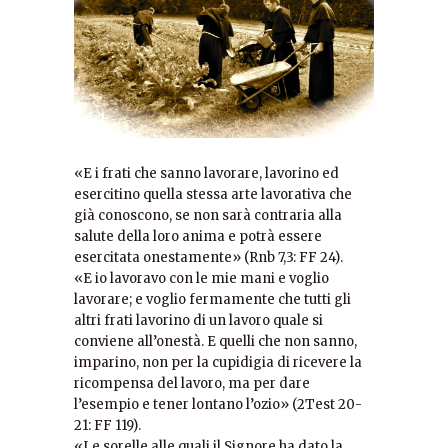
«E i frati che sanno lavorare, lavorino ed
esercitino quella stessa arte lavorativa che
già conoscono, se non sarà contraria alla
salute della loro anima e potrà essere
esercitata onestamente» (Rnb 7,3: FF 24).
«E io lavoravo con le mie mani e voglio
lavorare; e voglio fermamente che tutti gli
altri frati lavorino di un lavoro quale si
conviene all’onestà. E quelli che non sanno,
imparino, non per la cupidigia di ricevere la
ricompensa del lavoro, ma per dare
l’esempio e tener lontano l’ozio» (2Test 20-
21: FF 119).
«Le sorelle alle quali il Signore ha dato la