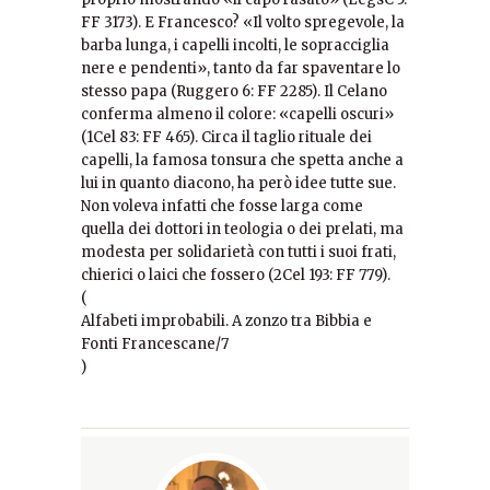
FF 3173). E Francesco? «Il volto spregevole, la
barba lunga, i capelli incolti, le sopracciglia
nere e pendenti», tanto da far spaventare lo
stesso papa (Ruggero 6: FF 2285). Il Celano
conferma almeno il colore: «capelli oscuri»
(1Cel 83: FF 465). Circa il taglio rituale dei
capelli, la famosa tonsura che spetta anche a
lui in quanto diacono, ha però idee tutte sue.
Non voleva infatti che fosse larga come
quella dei dottori in teologia o dei prelati, ma
modesta per solidarietà con tutti i suoi frati,
chierici o laici che fossero (2Cel 193: FF 779).
(
Alfabeti improbabili. A zonzo tra Bibbia e
Fonti Francescane/7
)