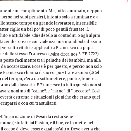
riamente un complimento. Ma, tutto sommato, neppure
, perso nei suoi pensieri, intento solo a ruminare o a
 allo stesso tempo un grande lavoratore, insensibile
tter ciglio un bel po’ di poco gentili frustate. È
uto e affidabile. Chiedetelo ai contadini o agli alpini
è facendo roteare con violenza una mandibola d’asino
5; versetto citato e applicato a Francesco da papa
one dello stesso Francesco,
3: FF 2722).
Mira circa nos
a posto facilmente tra i peluche dei bambini, ma alla
da accarezzare. Forse è per questo, e perciò non solo
he Francesco chiama il suo corpo «frate asino» (2Cel
tà del tempo, c’era da sottomettere, punire, tenere a
ntano dalla lussuria. E Francesco in tutto questo non si
tava sinonimo di “carne”, e “carne” di “peccato”. Così
ra povertà estrema e situazioni igieniche che erano quel
ccuparsi o con cui trastullarsi.
ll’incarnazione di Gesù da restarsene
ne (e infatti lui l’asino, e il bue, ce lo mette nel
 Il corpo è, deve essere qualcos’altro. Deve aver a che