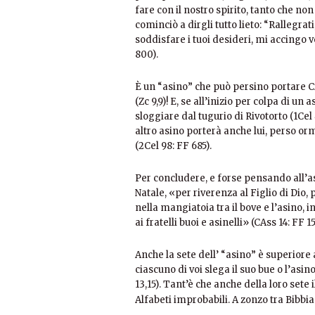
fare con il nostro spirito, tanto che n
cominciò a dirgli tutto lieto: “Rallegra
soddisfare i tuoi desideri, mi accingo vo
800).
È un “asino” che può persino portare Cri
(Zc 9,9)! E, se all’inizio per colpa di 
sloggiare dal tugurio di Rivotorto (1Cel 
altro asino porterà anche lui, perso orm
(2Cel 98: FF 685).
Per concludere, e forse pensando all’as
Natale, «per riverenza al Figlio di Dio,
nella mangiatoia tra il bove e l’asino
ai fratelli buoi e asinelli» (CAss 14: FF 1
Anche la sete dell’ “asino” è superiore a
ciascuno di voi slega il suo bue o l’as
13,15). Tant’è che anche della loro sete i
Alfabeti improbabili. A zonzo tra Bibbi