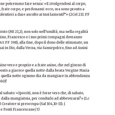
on ne potremmo fare senza: «E rivolgendosi al corpo,
ti, frate corpo, e perdonami: ecco, ora sono pronto a
lentieri a dare ascolto ai tuoi lamenti!”» (2Cel 211: FF
sto (Mt 21,2), non solo nell’umiltà, ma nella regalità
un asino, Francesco e i suo primi compagni dovranno
43: FF 398), alla fine, dopo il dono delle stimmate, un
ai in Dio, dalla Verna, via Sansepolcro, fino ad Assisi
ino vero e proprio e a frate asino, che nel giorno di
 posto a giacere quella notte dalla beata Vergine Maria
, in quella notte ognuno dia da mangiare in abbondanza
560)!
l sabato: «Ipocriti, non è forse vero che, di sabato,
ino dalla mangiatoia, per condurlo ad abbeverarsi?» (Lc
l Creatore si preoccupa (Sal 104,10-11). (
)
a e Fonti Francescane/3