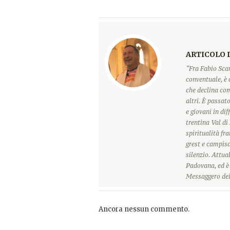
ARTICOLO 
“Fra Fabio Scar
conventuale, è
che declina com
altri. È passat
e giovani in dif
trentina Val d
spiritualità fra
grest e campisc
silenzio. Attua
Padovana, ed è 
Messaggero dei
Ancora nessun commento.