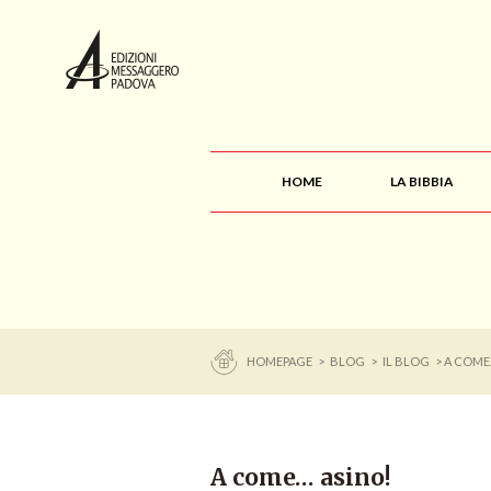
HOME
LA BIBBIA
HOMEPAGE
>
BLOG
>
IL BLOG
> A COME
A come… asino!