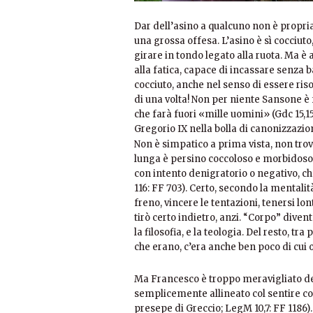
Dar dell’asino a qualcuno non è prop
una grossa offesa. L’asino è sì cocciuto
girare in tondo legato alla ruota. Ma è
alla fatica, capace di incassare senza ba
cocciuto, anche nel senso di essere risol
di una volta! Non per niente Sansone 
che farà fuori «mille uomini» (Gdc 15,1
Gregorio IX nella bolla di canonizzazi
Non è simpatico a prima vista, non trov
lunga è persino coccoloso e morbidoso 
con intento denigratorio o negativo, c
116: FF 703). Certo, secondo la mentali
freno, vincere le tentazioni, tenersi lo
tirò certo indietro, anzi. “Corpo” diven
la filosofia, e la teologia. Del resto, t
che erano, c’era anche ben poco di cui o
Ma Francesco è troppo meravigliato de
semplicemente allineato col sentire comu
presepe di Greccio; LegM 10,7: FF 1186).