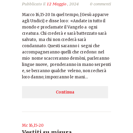
Pubblicato il
12 Maggio
, 2024
0 commenti
Marco 16,15-20 In quel tempo, [Gesù apparve
agli Undici] e disse loro: «Andate in tutto il
mondo e proclamate il Vangelo a ogni
creatura. Chi crederà e sarà battezzato sarà
salvato, ma chi non crederà sarà
condannato. Questi saranno i segni che
accompagneranno quelli che credono: nel
mio nome scacceranno demòni, parleranno
lingue nuove, prenderanno in mano serpenti
e, se berranno qualche veleno, non recherà
loro danno; imporranno le mani…
Continua
Mc 16,15-20
Vestiti su misura