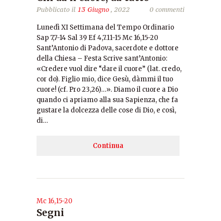
Pubblicato il
13 Giugno
, 2022
0 commenti
Lunedì XI Settimana del Tempo Ordinario
Sap 7,7-14 Sal 39 Ef 4,7.11-15 Mc 16,15-20
Sant’Antonio di Padova, sacerdote e dottore
della Chiesa – Festa Scrive sant’Antonio:
«Credere vuol dire “dare il cuore” (lat. credo,
cor do). Figlio mio, dice Gesù, dàmmi il tuo
cuore! (cf. Pro 23,26)…». Diamo il cuore a Dio
quando ci apriamo alla sua Sapienza, che fa
gustare la dolcezza delle cose di Dio, e così,
di…
Continua
Mc 16,15-20
Segni