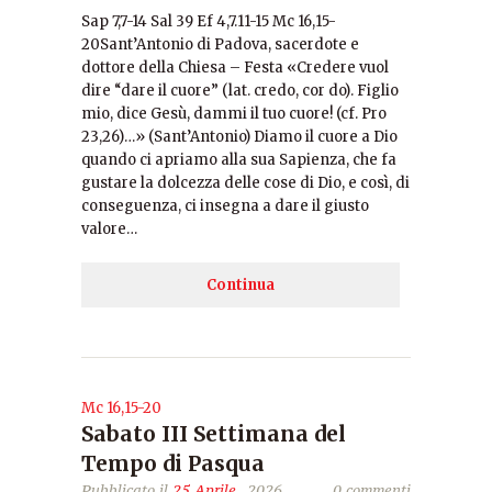
Sap 7,7-14 Sal 39 Ef 4,7.11-15 Mc 16,15-
20Sant’Antonio di Padova, sacerdote e
dottore della Chiesa – Festa «Credere vuol
dire “dare il cuore” (lat. credo, cor do). Figlio
mio, dice Gesù, dammi il tuo cuore! (cf. Pro
23,26)…» (Sant’Antonio) Diamo il cuore a Dio
quando ci apriamo alla sua Sapienza, che fa
gustare la dolcezza delle cose di Dio, e così, di
conseguenza, ci insegna a dare il giusto
valore…
Continua
Mc 16,15-20
Sabato III Settimana del
Tempo di Pasqua
Pubblicato il
25 Aprile
, 2026
0 commenti