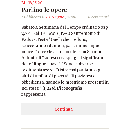
Mc 16,15-20
Parlino le opere
Pubblicato il
13 Giugno
, 2020
0 commenti
Sabato X Settimana del Tempo ordinario Sap
7,7-14 Sal 39 Mc 16,15-20 Sant’Antonio di
Padova, Festa “Quelli che credono,
scacceranno i demoni, parleranno lingue
nuove…” dice Gesù. In uno dei suoi Sermoni,
Antonio di Padova così spiega il significato
delle “lingue nuove”. “Sono le diverse
testimonianze su Cristo: così parliamo agli
altri di umiltà, di povertà, di pazienza e
obbedienza, quando le mostriamo presenti in
noi stessi” (I, 226). L’iconografia
rappresenta…
Continua