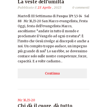
La veste dell’umiltà
Pubblicato il
25 Aprile
, 2023
0 commenti
Martedì III Settimana di Pasqua 1Pt 5,5-14 Sal
88 Mc 16,15-20 San Marco evangelista, Festa
Oggi, festa dell’evangelista Marco,
ascoltiamo: “andate in tutto il mondo e
proclamate il Vangelo ad ogni creatura”. È
l’invito che Gesù rivolge ai discepoli e anche a
noi. Un compito troppo audace, un impegno
più grande di noi? Lo sarebbe, se dovessimo
contare solo sulle nostre competenze, forze,
capacità. E a volte cadiamo…
Continua
Mc 16,15-20
Chi dà il cuore, dà tutto